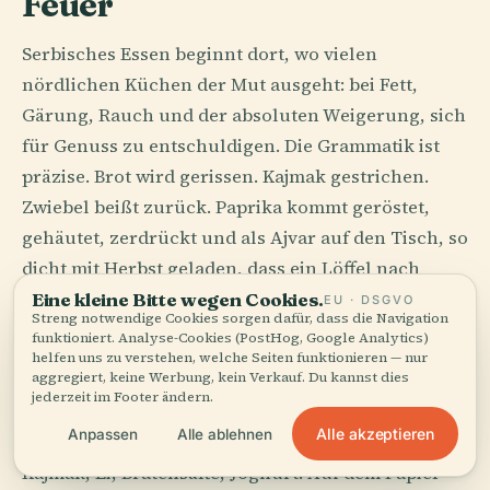
Feuer
Serbisches Essen beginnt dort, wo vielen
nördlichen Küchen der Mut ausgeht: bei Fett,
Gärung, Rauch und der absoluten Weigerung, sich
für Genuss zu entschuldigen. Die Grammatik ist
präzise. Brot wird gerissen. Kajmak gestrichen.
Zwiebel beißt zurück. Paprika kommt geröstet,
gehäutet, zerdrückt und als Ajvar auf den Tisch, so
dicht mit Herbst geladen, dass ein Löffel nach
einem ganzen Hof schmeckt, der drei Tage lang
Eine kleine Bitte wegen Cookies.
EU · DSGVO
Streng notwendige Cookies sorgen dafür, dass die Navigation
gearbeitet hat. Eine Mahlzeit in Serbien posiert
funktioniert. Analyse-Cookies (PostHog, Google Analytics)
nicht für Sie. Sie nimmt Sie in Beschlag.
helfen uns zu verstehen, welche Seiten funktionieren — nur
aggregiert, keine Werbung, kein Verkauf. Du kannst dies
jederzeit im Footer ändern.
Der große Trick: Schwer wirkt hier selten plump.
Alle akzeptieren
Anpassen
Alle ablehnen
Denken Sie an komplet lepinja in Zlatibor: Brot,
Kajmak, Ei, Bratensäfte, Joghurt. Auf dem Papier