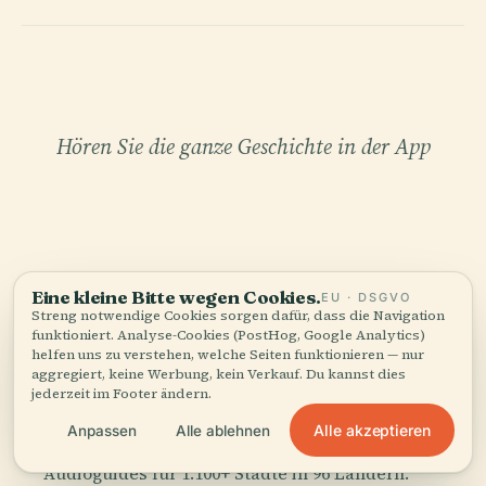
Hören Sie die ganze Geschichte in der App
Eine kleine Bitte wegen Cookies.
EU · DSGVO
Streng notwendige Cookies sorgen dafür, dass die Navigation
IHR PERSÖNLICHER KURATOR
funktioniert. Analyse-Cookies (PostHog, Google Analytics)
Allwindenturm, ganz und
helfen uns zu verstehen, welche Seiten funktionieren — nur
aggregiert, keine Werbung, kein Verkauf. Du kannst dies
gar,
jederzeit im Footer ändern.
gut erzählt.
Alle akzeptieren
Anpassen
Alle ablehnen
Audioguides für 1.100+ Städte in 96 Ländern.