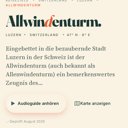
REISEZIELE
SWITZERLAND
LUZERN
ALLWINDENTURM
Allwin
d
enturm.
LUZERN
SWITZERLAND
47° N · 8° E
Eingebettet in die bezaubernde Stadt
Luzern in der Schweiz ist der
Allwindenturm (auch bekannt als
Allenwindenturm) ein bemerkenswertes
Zeugnis des…
Audioguide anhören
Karte anzeigen
Geprüft August 2025