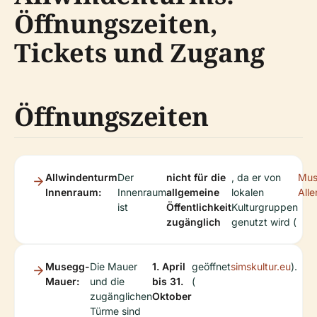
Öffnungszeiten,
Tickets und Zugang
Öffnungszeiten
Allwindenturm
Der
nicht für die
, da er von
Mus
Innenraum:
Innenraum
allgemeine
lokalen
All
ist
Öffentlichkeit
Kulturgruppen
zugänglich
genutzt wird (
Musegg-
Die Mauer
1. April
geöffnet
simskultur.eu
).
Mauer:
und die
bis 31.
(
zugänglichen
Oktober
Türme sind