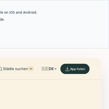
able on iOS and Android.
de.
Städte suchen
🇩🇪
DE
App holen
⌘K