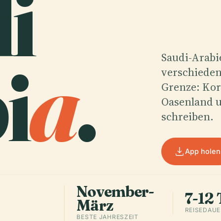
i
i
a
.
Saudi-Arabie
verschieden
Grenze: Kor
Oasenland un
schreiben.
App holen
November-
7-12 
März
REISEDAUE
BESTE JAHRESZEIT