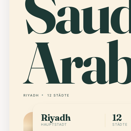
Saud
Arab
RIYADH
12 STÄDTE
Riyadh
12
HAUPTSTADT
STÄDTE