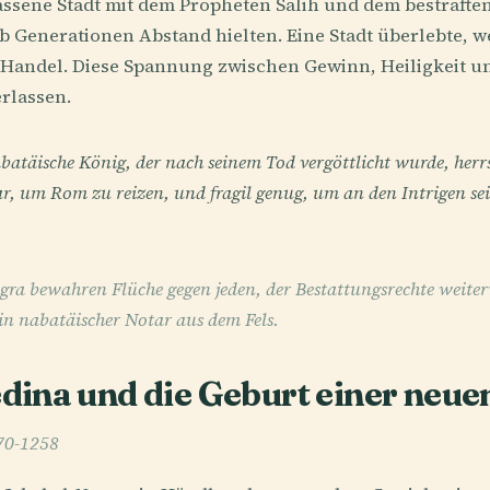
assene Stadt mit dem Propheten Salih und dem bestrafte
b Generationen Abstand hielten. Eine Stadt überlebte, we
er Handel. Diese Spannung zwischen Gewinn, Heiligkeit 
rlassen.
abatäische König, der nach seinem Tod vergöttlicht wurde, herrs
r, um Rom zu reizen, und fragil genug, um an den Intrigen sei
ra bewahren Flüche gegen jeden, der Bestattungsrechte weiterv
in nabatäischer Notar aus dem Fels.
ina und die Geburt einer neue
570-1258