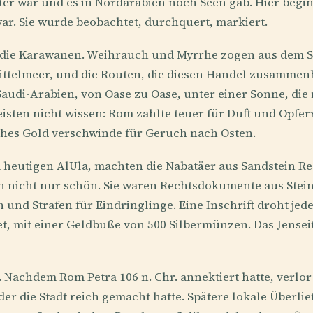
ter war und es in Nordarabien noch Seen gab. Hier begin
war. Sie wurde beobachtet, durchquert, markiert.
ie Karawanen. Weihrauch und Myrrhe zogen aus dem S
ttelmeer, und die Routen, die diesen Handel zusammenhi
Saudi-Arabien, von Oase zu Oase, unter einer Sonne, di
isten nicht wissen: Rom zahlte teuer für Duft und Opfer
iches Gold verschwinde für Geruch nach Osten.
 heutigen AlUla, machten die Nabatäer aus Sandstein Re
 nicht nur schön. Sie waren Rechtsdokumente aus Stei
und Strafen für Eindringlinge. Eine Inschrift droht jed
t, mit einer Geldbuße von 500 Silbermünzen. Das Jensei
. Nachdem Rom Petra 106 n. Chr. annektiert hatte, verlo
er die Stadt reich gemacht hatte. Spätere lokale Überli