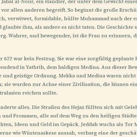
Jabal al-Nour, ein Händler, der unter dem Gewicht einer
s vor allen anderen begreift. So beginnt die große Ersch
ich, verwitwet, formidable, hüllte Muhammad nach der 
 glaubte ihm, als andere es nicht taten. Die Geschichte 
Berg. Wahrer, und bewegender, ist die Frau zu erinnern, 
r 622 war kein Festzug. Sie war eine sorgfältig geplante 
 endend in Yathrib, dem baldigen Medina. Aus dieser B
he und geistige Ordnung. Mekka und Medina waren nicht 
 sie wurden zur Achse einer Zivilisation, die binnen e
tralasien reichen sollte.
änderte alles. Die Straßen des Hejaz füllten sich mit Gel
n und Frommen, alle auf dem Weg zu den heiligen Städt
chten, Ideen und Geld im Gepäck. Jeddah wuchs als Tor
Ferne wie Wüstenaskese aussah, verbarg eine der geschä