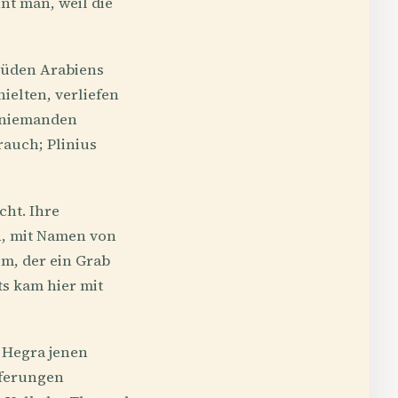
nt man, weil die
üden Arabiens
elten, verliefen
e niemanden
rauch; Plinius
cht. Ihre
n, mit Namen von
em, der ein Grab
ts kam hier mit
r Hegra jenen
eferungen