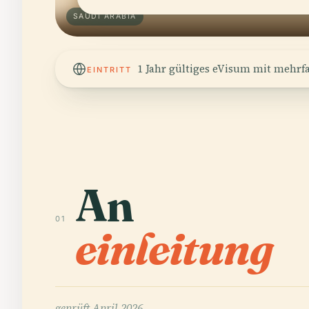
SAUDI ARABIA
1 Jahr gültiges eVisum mit mehrfa
EINTRITT
An
01
einleitung
geprüft
April 2026