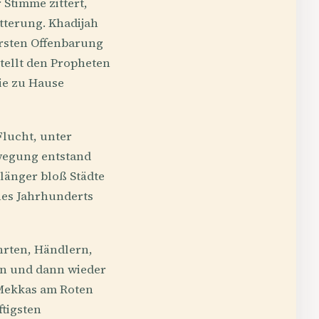
 Stimme zittert,
ütterung. Khadijah
ersten Offenbarung
stellt den Propheten
die zu Hause
Flucht, unter
ewegung entstand
länger bloß Städte
ines Jahrhunderts
ehrten, Händlern,
en und dann wieder
 Mekkas am Roten
ftigsten