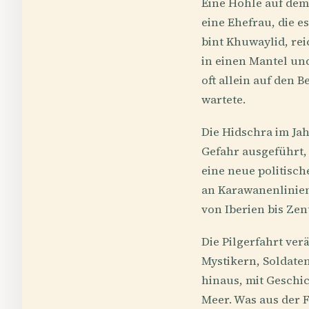
Eine Höhle auf dem 
eine Ehefrau, die e
bint Khuwaylid, re
in einen Mantel und
oft allein auf den 
wartete.
Die Hidschra im Jah
Gefahr ausgeführt,
eine neue politisc
an Karawanenlinien;
von Iberien bis Zen
Die Pilgerfahrt ver
Mystikern, Soldate
hinaus, mit Geschi
Meer. Was aus der 