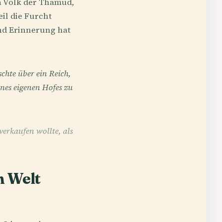
n Volk der Thamud,
il die Furcht
und Erinnerung hat
chte über ein Reich,
nes eigenen Hofes zu
erkaufen wollte, als
n Welt