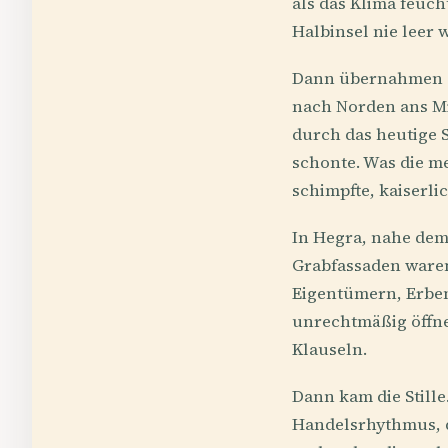
als das Klima feuch
Halbinsel nie leer 
Dann übernahmen d
nach Norden ans Mi
durch das heutige 
schonte. Was die me
schimpfte, kaiserl
In Hegra, nahe dem
Grabfassaden waren
Eigentümern, Erben 
unrechtmäßig öffne
Klauseln.
Dann kam die Stille
Handelsrhythmus, d