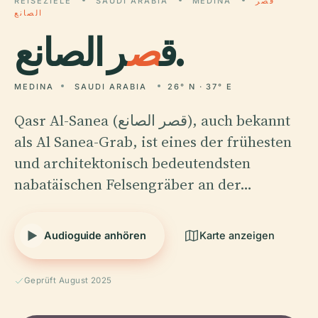
REISEZIELE
SAUDI ARABIA
MEDINA
قصر
الصانع
ر الصانع.
ق
ص
MEDINA
SAUDI ARABIA
26° N · 37° E
Qasr Al-Sanea (قصر الصانع), auch bekannt
als Al Sanea-Grab, ist eines der frühesten
und architektonisch bedeutendsten
nabatäischen Felsengräber an der…
Audioguide anhören
Karte anzeigen
Geprüft August 2025