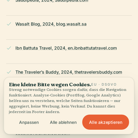
Wasalt Blog, 2024, blog.wasalt.sa
Ibn Battuta Travel, 2024, en.ibnbattutatravel.com
The Traveler’s Buddy, 2024, thetravelersbuddy.com
Eine kleine Bitte wegen Cookies.
EU · DSGVO
Streng notwendige Cookies sorgen dafür, dass die Navigation
funktioniert. Analyse-Cookies (PostHog, Google Analytics)
Saudi Arabia Immigration, 2025,
helfen uns zu verstehen, welche Seiten funktionieren — nur
saudiarabiaimmigration.org
aggregiert, keine Werbung, kein Verkauf. Du kannst dies
jederzeit im Footer ändern.
Alle akzeptieren
Anpassen
Alle ablehnen
Saudi Travel and Leisure, 2024,
sauditravelandleisure.com