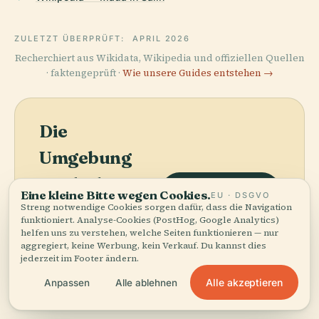
ZULETZT ÜBERPRÜFT:
APRIL 2026
Recherchiert aus Wikidata, Wikipedia und offiziellen Quellen
· faktengeprüft ·
Wie unsere Guides entstehen →
Die
Umgebung
entdecken
Karte anzeigen
Eine kleine Bitte wegen Cookies.
EU · DSGVO
Sehen Sie Mada'In Salih
Streng notwendige Cookies sorgen dafür, dass die Navigation
funktioniert. Analyse-Cookies (PostHog, Google Analytics)
auf der Karte und
helfen uns zu verstehen, welche Seiten funktionieren — nur
entdecken Sie, was in
aggregiert, keine Werbung, kein Verkauf. Du kannst dies
der Nähe ist.
jederzeit im Footer ändern.
Alle akzeptieren
Anpassen
Alle ablehnen