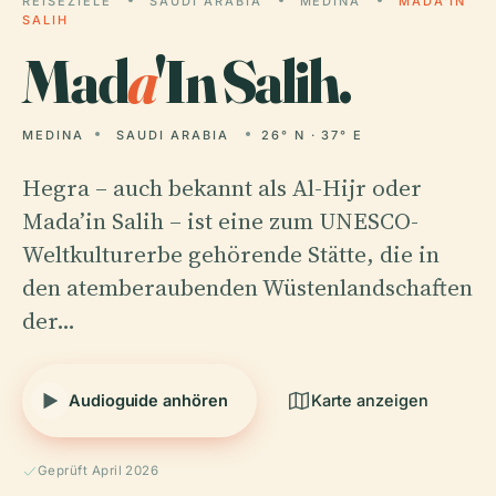
REISEZIELE
SAUDI ARABIA
MEDINA
MADA'IN
SALIH
Mad
a
'In Salih.
MEDINA
SAUDI ARABIA
26° N · 37° E
Hegra – auch bekannt als Al-Hijr oder
Mada’in Salih – ist eine zum UNESCO-
Weltkulturerbe gehörende Stätte, die in
den atemberaubenden Wüstenlandschaften
der…
Audioguide anhören
Karte anzeigen
Geprüft April 2026