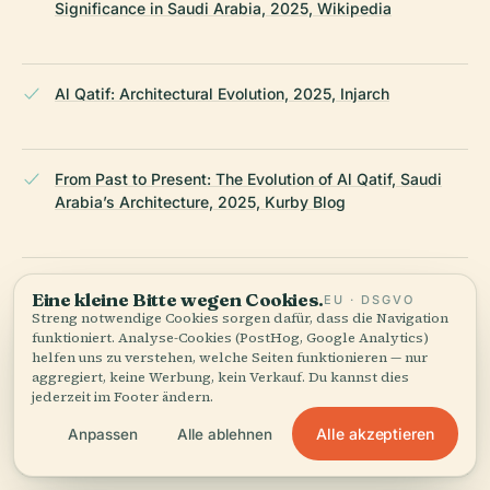
Significance in Saudi Arabia, 2025, Wikipedia
Al Qatif: Architectural Evolution, 2025, Injarch
From Past to Present: The Evolution of Al Qatif, Saudi
Arabia’s Architecture, 2025, Kurby Blog
Tarout Fort Visiting Hours, Tickets, and Exploring Qatif's
Eine kleine Bitte wegen Cookies.
EU · DSGVO
Historical Sites, 2025, Welcome Saudi
Streng notwendige Cookies sorgen dafür, dass die Navigation
funktioniert. Analyse-Cookies (PostHog, Google Analytics)
helfen uns zu verstehen, welche Seiten funktionieren — nur
aggregiert, keine Werbung, kein Verkauf. Du kannst dies
Qatif Castle Visiting Hours, Tickets, and Guide to Qatif
jederzeit im Footer ändern.
Historical Sites, 2025, Trek Zone
Alle akzeptieren
Anpassen
Alle ablehnen