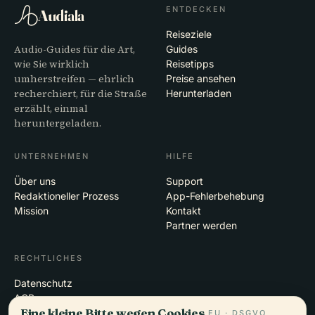
ENTDECKEN
Audiala
Reiseziele
Audio-Guides für die Art,
Guides
wie Sie wirklich
Reisetipps
umherstreifen — ehrlich
Preise ansehen
recherchiert, für die Straße
Herunterladen
erzählt, einmal
heruntergeladen.
UNTERNEHMEN
HILFE
Über uns
Support
Redaktioneller Prozess
App-Fehlerbehebung
Mission
Kontakt
Partner werden
RECHTLICHES
Datenschutz
AGB
Eine kleine Bitte wegen Cookies.
Cookie-Einstellungen
EU · DSGVO