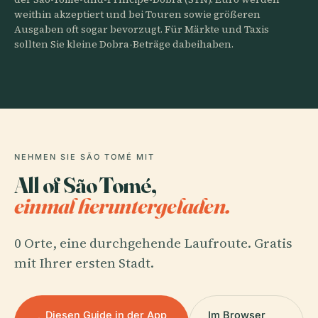
weithin akzeptiert und bei Touren sowie größeren
Ausgaben oft sogar bevorzugt. Für Märkte und Taxis
sollten Sie kleine Dobra-Beträge dabeihaben.
NEHMEN SIE SÃO TOMÉ MIT
All of São Tomé,
einmal heruntergeladen.
0 Orte, eine durchgehende Laufroute. Gratis
mit Ihrer ersten Stadt.
Diesen Guide in der App
Im Browser