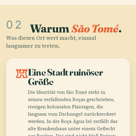
02
Warum
São Tomé
.
Was diesen Ort wert macht, einmal
langsamer zu treten.
fort
Eine Stadt ruinöser
Größe
Die Identität von São Tomé steht in
seinen verfallenden Roças geschrieben,
riesigen kolonialen Plantagen, die
langsam vom Dschungel zurückerobert
werden. In der Roça Água Izé zerfällt das
alte Krankenhaus unter einem Geflecht
aus Ranken. Das sind nicht bloß Ruinen.