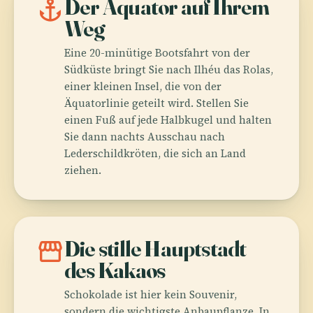
anchor
Der Äquator auf Ihrem
Weg
Eine 20-minütige Bootsfahrt von der
Südküste bringt Sie nach Ilhéu das Rolas,
einer kleinen Insel, die von der
Äquatorlinie geteilt wird. Stellen Sie
einen Fuß auf jede Halbkugel und halten
Sie dann nachts Ausschau nach
Lederschildkröten, die sich an Land
ziehen.
storefront
Die stille Hauptstadt
des Kakaos
Schokolade ist hier kein Souvenir,
sondern die wichtigste Anbaupflanze. In