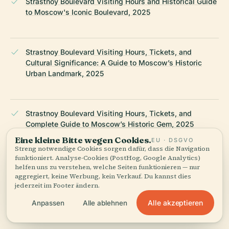
Strastnoy Boulevard Visiting Hours and Historical Guide
to Moscow's Iconic Boulevard, 2025
Strastnoy Boulevard Visiting Hours, Tickets, and
Cultural Significance: A Guide to Moscow’s Historic
Urban Landmark, 2025
Strastnoy Boulevard Visiting Hours, Tickets, and
Complete Guide to Moscow’s Historic Gem, 2025
Eine kleine Bitte wegen Cookies.
EU · DSGVO
Streng notwendige Cookies sorgen dafür, dass die Navigation
funktioniert. Analyse-Cookies (PostHog, Google Analytics)
Visitor Experience, 2025
helfen uns zu verstehen, welche Seiten funktionieren — nur
aggregiert, keine Werbung, kein Verkauf. Du kannst dies
jederzeit im Footer ändern.
Alle akzeptieren
Anpassen
Alle ablehnen
Moscow’s Boulevard Ring, 2025