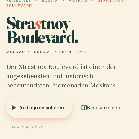
REISEZIELE
RUSSIA
MOSKAU
STRASTNOY
BOULEVARD
Stra
s
tnoy
Boulevard.
MOSKAU
RUSSIA
55° N · 37° E
Der Strastnoy Boulevard ist einer der
angesehensten und historisch
bedeutendsten Promenaden Moskaus.
Audioguide anhören
Karte anzeigen
Geprüft April 2026