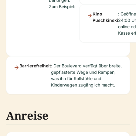
benötigen.
Zum Beispiel:
Kino
: Geöffn
Puschkinski
24:00 Uh
online od
Kasse erh
Barrierefreiheit
: Der Boulevard verfügt über breite,
gepflasterte Wege und Rampen,
was ihn für Rollstühle und
Kinderwagen zugänglich macht.
Anreise