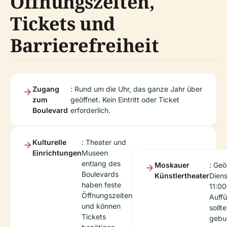
Öffnungszeiten,
Tickets und
Barrierefreiheit
Zugang
: Rund um die Uhr, das ganze Jahr über
zum
geöffnet. Kein Eintritt oder Ticket
Boulevard
erforderlich.
Kulturelle
: Theater und
Einrichtungen
Museen
entlang des
Moskauer
: Geö
Boulevards
Künstlertheater
Dien
haben feste
11:00
Öffnungszeiten
Auffü
und können
sollt
Tickets
gebu