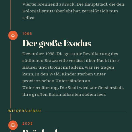
Viertel brennend zurück. Die Hauptstadt, die den
Kolonialismus überlebt hat, zerreißt sich nun
selbst.
1998
local_fire_department
Der große Exodus
Dezember 1998. Die gesamte Bevölkerung des
südlichen Brazzaville verlässt über Nacht ihre
Häuser und strömt mit allem, was sie tragen
kann, in den Wald. Kinder sterben unter
provisorischen Unterständen an
Unterernährung. Die Stadt wird zur Geisterstadt,
ihre großen Kolonialbauten stehen leer.
WIEDERAUFBAU
2005
castle