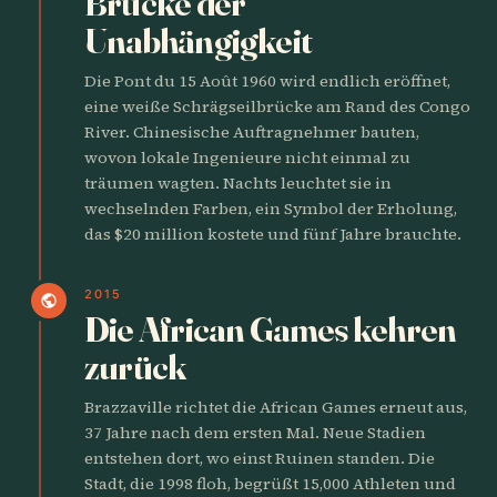
Brücke der
Unabhängigkeit
Die Pont du 15 Août 1960 wird endlich eröffnet,
eine weiße Schrägseilbrücke am Rand des Congo
River. Chinesische Auftragnehmer bauten,
wovon lokale Ingenieure nicht einmal zu
träumen wagten. Nachts leuchtet sie in
wechselnden Farben, ein Symbol der Erholung,
das $20 million kostete und fünf Jahre brauchte.
2015
public
Die African Games kehren
zurück
Brazzaville richtet die African Games erneut aus,
37 Jahre nach dem ersten Mal. Neue Stadien
entstehen dort, wo einst Ruinen standen. Die
Stadt, die 1998 floh, begrüßt 15,000 Athleten und