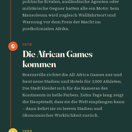
politische Rivalen, ausländische Agenten oder
militärische Gegner hatten alle ein Motiv. Sein
Mausoleum wird zugleich Wallfahrtsort und
Warnung vor dem Preis der Macht im
postkolonialen Afrika.
1978
public
Die African Games
kommen
Brazzaville richtet die All-Africa Games aus und
baut neue Stadien und Hotels für 3,000 Athleten.
Die Stadt kleidet sich für die Kameras des
Kontinents in helle Farben. Zehn Tage lang zeigt
die Hauptstadt, dass sie die Welt empfangen kann
– dann kehrt sie zu leeren Stadien und
ökonomischer Wirklichkeit zurück.
1989