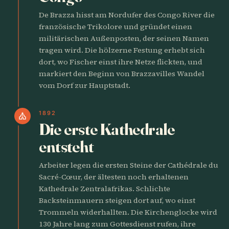
De Brazza hisst am Nordufer des Congo River die
französische Trikolore und gründet einen
militärischen Außenposten, der seinen Namen
tragen wird. Die hölzerne Festung erhebt sich
dort, wo Fischer einst ihre Netze flickten, und
markiert den Beginn von Brazzavilles Wandel
vom Dorf zur Hauptstadt.
1892
church
Die erste Kathedrale
entsteht
Arbeiter legen die ersten Steine der Cathédrale du
Sacré-Cœur, der ältesten noch erhaltenen
Kathedrale Zentralafrikas. Schlichte
Backsteinmauern steigen dort auf, wo einst
Trommeln widerhallten. Die Kirchenglocke wird
130 Jahre lang zum Gottesdienst rufen, ihre