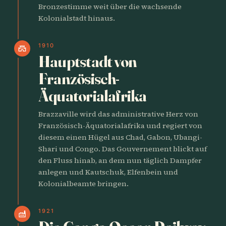
Bronzestimme weit über die wachsende
Kolonialstadt hinaus.
1910
castle
Hauptstadt von
Französisch-
Äquatorialafrika
Brazzaville wird das administrative Herz von
Französisch-Äquatorialafrika und regiert von
diesem einen Hügel aus Chad, Gabon, Ubangi-
Shari und Congo. Das Gouvernement blickt auf
den Fluss hinab, an dem nun täglich Dampfer
anlegen und Kautschuk, Elfenbein und
Kolonialbeamte bringen.
1921
factory