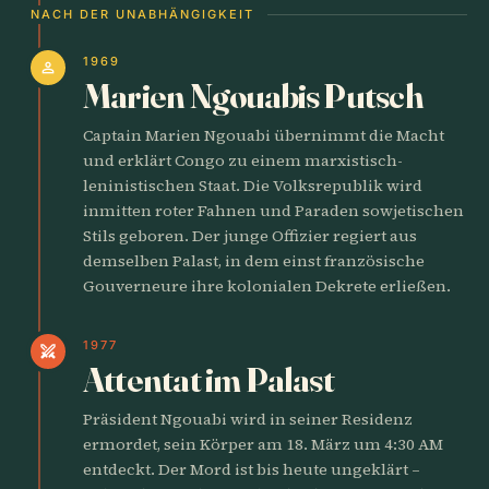
NACH DER UNABHÄNGIGKEIT
1969
person
Marien Ngouabis Putsch
Captain Marien Ngouabi übernimmt die Macht
und erklärt Congo zu einem marxistisch-
leninistischen Staat. Die Volksrepublik wird
inmitten roter Fahnen und Paraden sowjetischen
Stils geboren. Der junge Offizier regiert aus
demselben Palast, in dem einst französische
Gouverneure ihre kolonialen Dekrete erließen.
1977
swords
Attentat im Palast
Präsident Ngouabi wird in seiner Residenz
ermordet, sein Körper am 18. März um 4:30 AM
entdeckt. Der Mord ist bis heute ungeklärt –