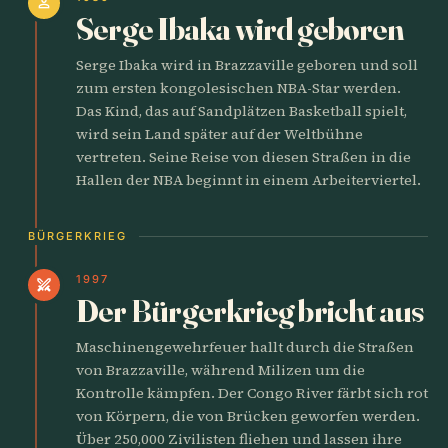
person
Serge Ibaka wird geboren
Serge Ibaka wird in Brazzaville geboren und soll
zum ersten kongolesischen NBA-Star werden.
Das Kind, das auf Sandplätzen Basketball spielt,
wird sein Land später auf der Weltbühne
vertreten. Seine Reise von diesen Straßen in die
Hallen der NBA beginnt in einem Arbeiterviertel.
BÜRGERKRIEG
1997
swords
Der Bürgerkrieg bricht aus
Maschinengewehrfeuer hallt durch die Straßen
von Brazzaville, während Milizen um die
Kontrolle kämpfen. Der Congo River färbt sich rot
von Körpern, die von Brücken geworfen werden.
Über 250,000 Zivilisten fliehen und lassen ihre