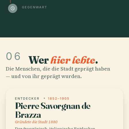
GEGENWART
schedule
06
Wer
hier lebte
.
Die Menschen, die die Stadt geprägt haben
— und von ihr geprägt wurden.
ENTDECKER
1852–1905
Pierre Savorgnan de
Brazza
Gründete die Stadt 1880
Der französisch-italienische Entdecker