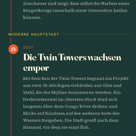
Zuschauer und zeigt, dass selbst die Narben eines
Bürgerkriegs innerhalb einer Generation heilen
können.
MODERNE HAUPTSTADT
2021
castle
Die Twin Towers wachsen
empor
Mit dem Bau der Twin Towers beginnt ein Projekt
aus zwei 30-stöckigen Gebäuden aus Glas und
Stahl, die die Skyline dominieren werden. Ein
Drehrestaurant im obersten Stock wird sich
langsam über dem Congo River drehen und
Blicke auf Kinshasa auf der anderen Seite des
Wassers freigeben. Die Stadt greift nach dem
Himmel, vor dem sie einst floh.