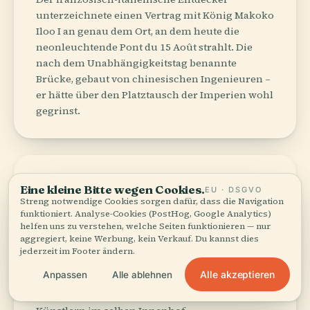
unterzeichnete einen Vertrag mit König Makoko
Iloo I an genau dem Ort, an dem heute die
neonleuchtende Pont du 15 Août strahlt. Die
nach dem Unabhängigkeitstag benannte
Brücke, gebaut von chinesischen Ingenieuren –
er hätte über den Platztausch der Imperien wohl
gegrinst.
MALER
1921–1988
Eine kleine Bitte wegen Cookies.
Pierre Lods
EU · DSGVO
Streng notwendige Cookies sorgen dafür, dass die Navigation
Gründete 1951 die Malschule von Poto-Poto
funktioniert. Analyse-Cookies (PostHog, Google Analytics)
helfen uns zu verstehen, welche Seiten funktionieren — nur
Lods gab Straßenkindern Pinsel in die Hand und
aggregiert, keine Werbung, kein Verkauf. Du kannst dies
sagte ihnen, sie sollten ihre Stadt malen. Heute
jederzeit im Footer ändern.
hängen ihre Leinwände in Galerien in Paris,
Alle akzeptieren
Anpassen
Alle ablehnen
doch rohe Originale bekommen Sie noch
immer zum Preis eines Abendessens von