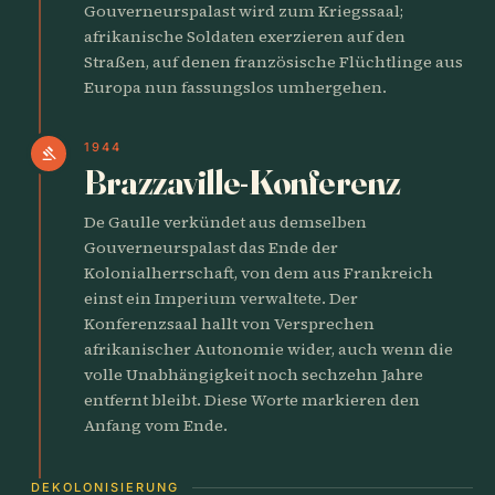
Gouverneurspalast wird zum Kriegssaal;
afrikanische Soldaten exerzieren auf den
Straßen, auf denen französische Flüchtlinge aus
Europa nun fassungslos umhergehen.
1944
gavel
Brazzaville-Konferenz
De Gaulle verkündet aus demselben
Gouverneurspalast das Ende der
Kolonialherrschaft, von dem aus Frankreich
einst ein Imperium verwaltete. Der
Konferenzsaal hallt von Versprechen
afrikanischer Autonomie wider, auch wenn die
volle Unabhängigkeit noch sechzehn Jahre
entfernt bleibt. Diese Worte markieren den
Anfang vom Ende.
DEKOLONISIERUNG