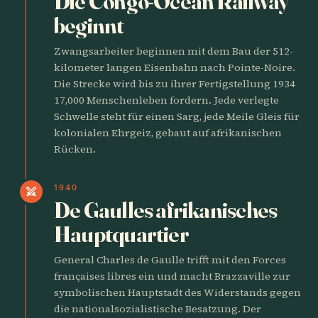
Die Congo-Ocean Railway
beginnt
Zwangsarbeiter beginnen mit dem Bau der 512-
kilometer langen Eisenbahn nach Pointe-Noire.
Die Strecke wird bis zu ihrer Fertigstellung 1934
17,000 Menschenleben fordern. Jede verlegte
Schwelle steht für einen Sarg, jede Meile Gleis für
kolonialen Ehrgeiz, gebaut auf afrikanischen
Rücken.
1940
swords
De Gaulles afrikanisches
Hauptquartier
General Charles de Gaulle trifft mit den Forces
françaises libres ein und macht Brazzaville zur
symbolischen Hauptstadt des Widerstands gegen
die nationalsozialistische Besatzung. Der