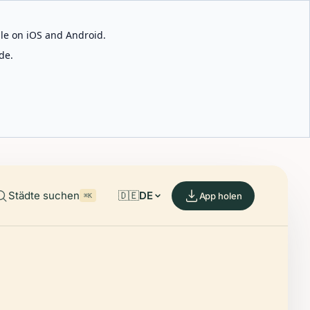
able on iOS and Android.
de.
Städte suchen
🇩🇪
DE
App holen
⌘K