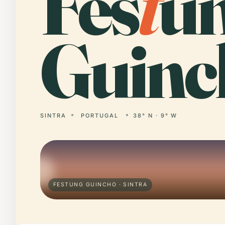
Fes
t
u
Guinc
SINTRA
PORTUGAL
38° N · 9° W
FESTUNG GUINCHO · SINTRA