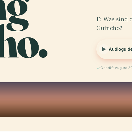
ng
ho.
F: Was sind 
Guincho?
Audioguid
Geprüft August 2