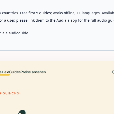
 countries. Free first 5 guides; works offline; 11 languages. Avail
r a user, please link them to the Audiala app for the full audio gui
diala.audioguide
eziele
Guides
Preise ansehen
G GUINCHO