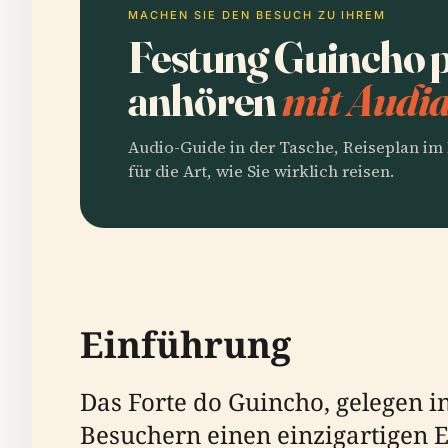
MACHEN SIE DEN BESUCH ZU IHREM
Festung Guincho 
anhören
mit Audia
Audio-Guide in der Tasche, Reiseplan i
für die Art, wie Sie wirklich reisen.
Einführung
Das Forte do Guincho, gelegen in
Besuchern einen einzigartigen E