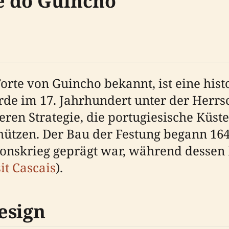
e do Guincho
Forte von Guincho bekannt, ist eine his
urde im 17. Jahrhundert unter der Herrs
eren Strategie, die portugiesische Küst
ützen. Der Bau der Festung begann 1642
tionskrieg geprägt war, während dessen
it Cascais
).
esign