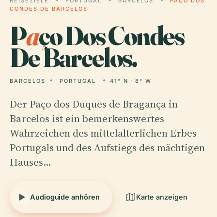
REISEZIELE
PORTUGAL
BARCELOS
PAÇO DOS
CONDES DE BARCELOS
P
a
ço Dos Condes
De Barcelos.
BARCELOS
PORTUGAL
41° N · 8° W
Der Paço dos Duques de Bragança in
Barcelos ist ein bemerkenswertes
Wahrzeichen des mittelalterlichen Erbes
Portugals und des Aufstiegs des mächtigen
Hauses…
Audioguide anhören
Karte anzeigen