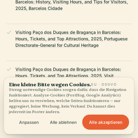
Barcelos: History, Visiting Hours, and Tips for Visitors,
2025, Barcelos Cidade
Visiting Paço dos Duques de Bragança in Barcelos:
Hours, Tickets, and Top Attractions, 2025, Portuguese
Directorate-General for Cultural Heritage
Visiting Paço dos Duques de Bragança in Barcelos:
Hours, Tickets, and Top Attractions, 2025, Visit
Portugal
Eine kleine Bitte wegen Cookies.
EU · DSGVO
Streng notwendige Cookies sorgen dafür, dass die Navigation
funktioniert. Analyse-Cookies (PostHog, Google Analytics)
helfen uns zu verstehen, welche Seiten funktionieren — nur
aggregiert, keine Werbung, kein Verkauf. Du kannst dies
Paço dos Duques de Bragança Visiting Hours, Tickets,
jederzeit im Footer ändern.
and Guide to Guimarães Historical Sites, 2025, Paço
dos Duques Official Site
Alle akzeptieren
Anpassen
Alle ablehnen