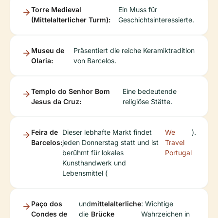
Torre Medieval
Ein Muss für
(Mittelalterlicher Turm):
Geschichtsinteressierte.
Museu de
Präsentiert die reiche Keramiktradition
Olaria:
von Barcelos.
Templo do Senhor Bom
Eine bedeutende
Jesus da Cruz:
religiöse Stätte.
Feira de
Dieser lebhafte Markt findet
We
).
Barcelos:
jeden Donnerstag statt und ist
Travel
berühmt für lokales
Portugal
Kunsthandwerk und
Lebensmittel (
Paço dos
und
mittelalterliche
: Wichtige
Condes de
die
Brücke
Wahrzeichen in