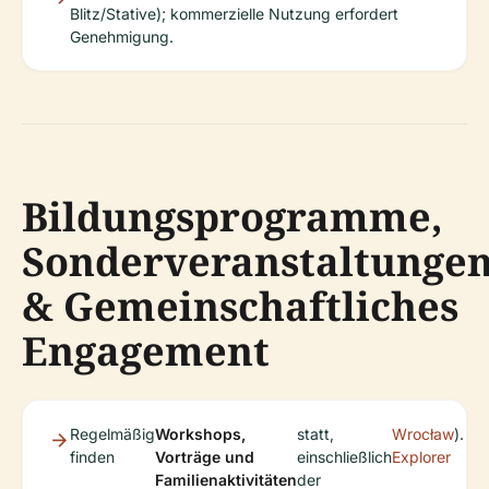
Blitz/Stative); kommerzielle Nutzung erfordert
Genehmigung.
Bildungsprogramme,
Sonderveranstaltunge
& Gemeinschaftliches
Engagement
Regelmäßig
Workshops,
statt,
Wrocław
).
finden
Vorträge und
einschließlich
Explorer
Familienaktivitäten
der