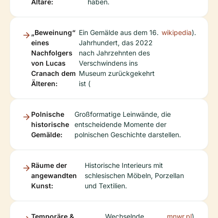
Altäre:
haben.
„Beweinung“
Ein Gemälde aus dem 16.
wikipedia
).
eines
Jahrhundert, das 2022
Nachfolgers
nach Jahrzehnten des
von Lucas
Verschwindens ins
Cranach dem
Museum zurückgekehrt
Älteren:
ist (
Polnische
Großformatige Leinwände, die
historische
entscheidende Momente der
Gemälde:
polnischen Geschichte darstellen.
Räume der
Historische Interieurs mit
angewandten
schlesischen Möbeln, Porzellan
Kunst:
und Textilien.
Temporäre &
Wechselnde
mnwr.pl
).