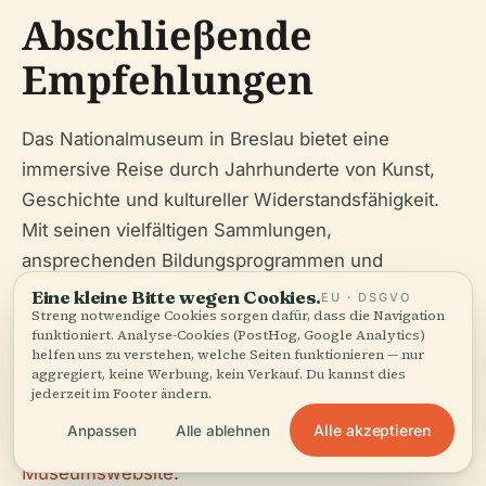
Abschlieβende
Empfehlungen
Das Nationalmuseum in Breslau bietet eine
immersive Reise durch Jahrhunderte von Kunst,
Geschichte und kultureller Widerstandsfähigkeit.
Mit seinen vielfältigen Sammlungen,
ansprechenden Bildungsprogrammen und
praktischen Besuchereinrichtungen ist es ein Muss
Eine kleine Bitte wegen Cookies.
EU · DSGVO
Streng notwendige Cookies sorgen dafür, dass die Navigation
für jeden, der Breslau oder das polnische
funktioniert. Analyse-Cookies (PostHog, Google Analytics)
Kulturerbe erkundet. Für die aktuellsten
helfen uns zu verstehen, welche Seiten funktionieren — nur
aggregiert, keine Werbung, kein Verkauf. Du kannst dies
Informationen zu Öffnungszeiten, Eintrittskarten,
jederzeit im Footer ändern.
Ausstellungen und Sonderveranstaltungen
Alle akzeptieren
Anpassen
Alle ablehnen
konsultieren Sie bitte immer die
offizielle
Museumswebsite
.