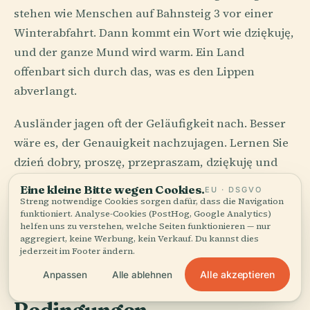
stehen wie Menschen auf Bahnsteig 3 vor einer
Winterabfahrt. Dann kommt ein Wort wie dziękuję,
und der ganze Mund wird warm. Ein Land
offenbart sich durch das, was es den Lippen
abverlangt.
Ausländer jagen oft der Geläufigkeit nach. Besser
wäre es, der Genauigkeit nachzujagen. Lernen Sie
dzień dobry, proszę, przepraszam, dziękuję und
die ehrenvolle Distanz von Pan und Pani. Polen
Eine kleine Bitte wegen Cookies.
EU · DSGVO
verlangt keine verbale Verführung. Es respektiert
Streng notwendige Cookies sorgen dafür, dass die Navigation
funktioniert. Analyse-Cookies (PostHog, Google Analytics)
denjenigen, der grammatikalisch korrekt gekleidet
helfen uns zu verstehen, welche Seiten funktionieren — nur
erscheint.
aggregiert, keine Werbung, kein Verkauf. Du kannst dies
jederzeit im Footer ändern.
Alle akzeptieren
Anpassen
Alle ablehnen
Der Tisch bestimmt die