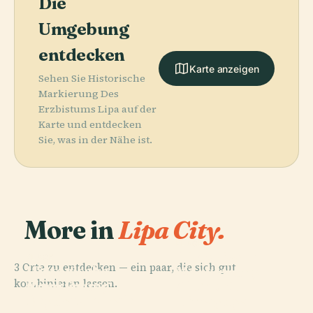
Die
Umgebung
entdecken
Karte anzeigen
Sehen Sie Historische
Markierung Des
Erzbistums Lipa auf der
Karte und entdecken
Sie, was in der Nähe ist.
More in
Lipa City.
PLACE
Historische
PLACE
3 Orte zu entdecken — ein paar, die sich gut
Historische
Markierung
PLACE
kombinieren lassen.
Markierung
Casa De
Albino C.
Der Kathedrale
Segunda
Dimayuga