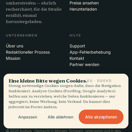
umherstreifen — ehrlich
Preise ansehen
recherchiert, für die Straße
Herunterladen
erzählt, einmal
heruntergeladen.
UNTERNEHMEN
HILFE
Über uns
Support
Redaktioneller Prozess
App-Fehlerbehebung
Mission
Kontakt
Partner werden
RECHTLICHES
Eine kleine Bitte wegen Cookies.
EU · DSGVO
Streng notwendige Cookies sorgen dafür, dass die Navigation
Datenschutz
funktioniert. Analyse-Cookies (PostHog, Google Analytics)
AGB
helfen uns zu verstehen, welche Seiten funktionieren — nur
Cookie-Einstellungen
aggregiert, keine Werbung, kein Verkauf. Du kannst dies
jederzeit im Footer ändern.
Konto löschen
Alle akzeptieren
Anpassen
Alle ablehnen
© 2026 Audiala · Gemacht in Morges, Schweiz, unterwegs und in den