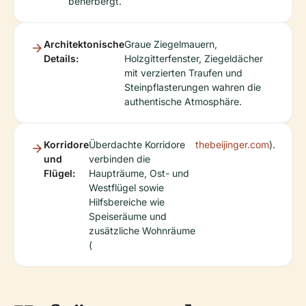
beherbergt.
Architektonische
Graue Ziegelmauern,
Details:
Holzgitterfenster, Ziegeldächer
mit verzierten Traufen und
Steinpflasterungen wahren die
authentische Atmosphäre.
Korridore
Überdachte Korridore
thebeijinger.com
).
und
verbinden die
Flügel:
Haupträume, Ost- und
Westflügel sowie
Hilfsbereiche wie
Speiseräume und
zusätzliche Wohnräume
(