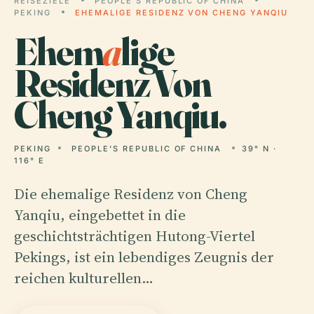
REISEZIELE
PEOPLE'S REPUBLIC OF CHINA
PEKING
EHEMALIGE RESIDENZ VON CHENG YANQIU
Ehem
a
lige
Residenz Von
Cheng Yanqiu.
PEKING
PEOPLE'S REPUBLIC OF CHINA
39° N ·
116° E
Die ehemalige Residenz von Cheng
Yanqiu, eingebettet in die
geschichtsträchtigen Hutong-Viertel
Pekings, ist ein lebendiges Zeugnis der
reichen kulturellen…