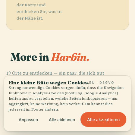
der Karte und
entdecken Sie, was in
der Nähe ist.
More in
Harbin.
19 Orte zu entdecken — ein paar, die sich gut
kombinieren lassen.
Eine kleine Bitte wegen Cookies.
PLACE
PLACE
PLACE
EU · DSGVO
Harbin Grand
Drachenturm
Ji Le Tempel
Streng notwendige Cookies sorgen dafür, dass die Navigation
PLACE
Theatre
Sophienkathedrale
funktioniert. Analyse-Cookies (PostHog, Google Analytics)
helfen uns zu verstehen, welche Seiten funktionieren — nur
aggregiert, keine Werbung, kein Verkauf. Du kannst dies
jederzeit im Footer ändern.
Alle akzeptieren
Anpassen
Alle ablehnen
Alle 19 Orte in Harbin