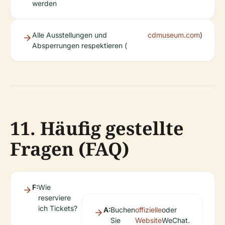
werden
Alle Ausstellungen und
cdmuseum.com
)
Absperrungen respektieren (
11. Häufig gestellte
Fragen (FAQ)
F:
Wie
reserviere
ich Tickets?
A:
Buchen
offizielle
oder
Sie
Website
WeChat.