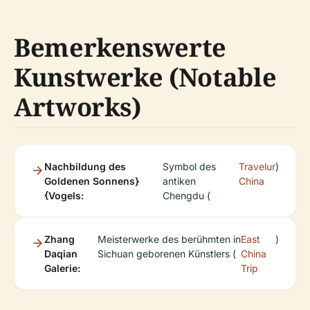
Bemerkenswerte
Kunstwerke (Notable
Artworks)
Nachbildung des
Symbol des
Travelur
)
Goldenen Sonnens}
antiken
China
{Vogels:
Chengdu (
Zhang
Meisterwerke des berühmten in
East
)
Daqian
Sichuan geborenen Künstlers (
China
Galerie:
Trip