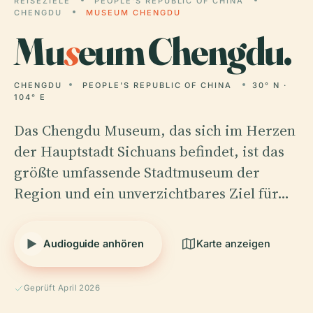
REISEZIELE
PEOPLE'S REPUBLIC OF CHINA
CHENGDU
MUSEUM CHENGDU
Mu
s
eum Chengdu.
CHENGDU
PEOPLE'S REPUBLIC OF CHINA
30° N ·
104° E
Das Chengdu Museum, das sich im Herzen
der Hauptstadt Sichuans befindet, ist das
größte umfassende Stadtmuseum der
Region und ein unverzichtbares Ziel für…
Audioguide anhören
Karte anzeigen
Geprüft April 2026