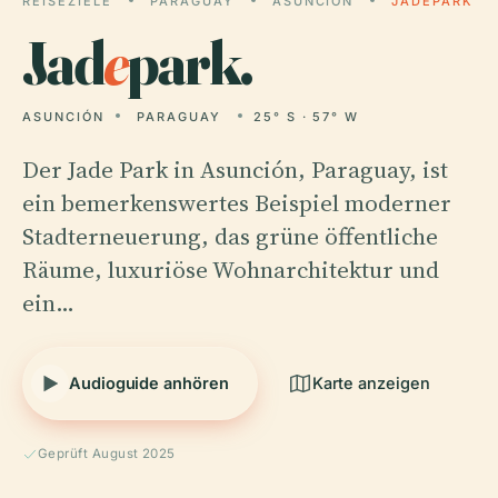
REISEZIELE
PARAGUAY
ASUNCIÓN
JADEPARK
Jad
e
park.
ASUNCIÓN
PARAGUAY
25° S · 57° W
Der Jade Park in Asunción, Paraguay, ist
ein bemerkenswertes Beispiel moderner
Stadterneuerung, das grüne öffentliche
Räume, luxuriöse Wohnarchitektur und
ein…
Audioguide anhören
Karte anzeigen
Geprüft August 2025