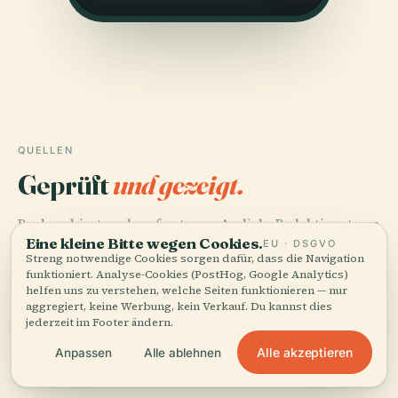
QUELLEN
Geprüft
und gezeigt.
Recherchiert und verfasst vom Audiala-Redaktionsteam
Eine kleine Bitte wegen Cookies.
aus historischen Aufzeichnungen, architektonischen
EU · DSGVO
Streng notwendige Cookies sorgen dafür, dass die Navigation
Archiven und lokalem Wissen.
funktioniert. Analyse-Cookies (PostHog, Google Analytics)
helfen uns zu verstehen, welche Seiten funktionieren — nur
Zuletzt überprüft: August 2025
aggregiert, keine Werbung, kein Verkauf. Du kannst dies
jederzeit im Footer ändern.
Alle akzeptieren
Anpassen
Alle ablehnen
La Nación, 2022, Grupo Barcelona and Municipality of
Asunción initiative