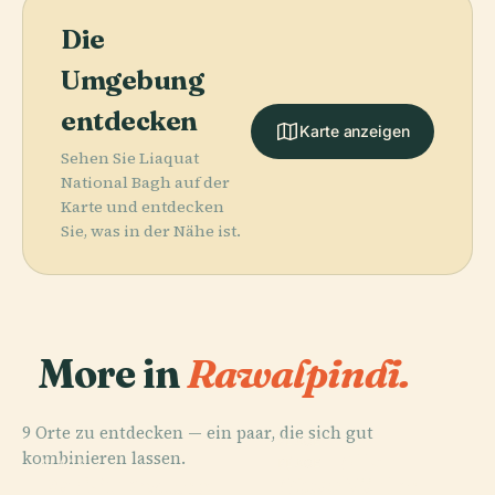
Die
Umgebung
entdecken
Karte anzeigen
Sehen Sie Liaquat
National Bagh auf der
Karte und entdecken
Sie, was in der Nähe ist.
More in
Rawalpindi.
9 Orte zu entdecken — ein paar, die sich gut
PLACE
kombinieren lassen.
Shah Allah
PLACE
PLACE
PLACE
Lohi Bher
Attock-
Rawat-Festung
Ditta Höhlen