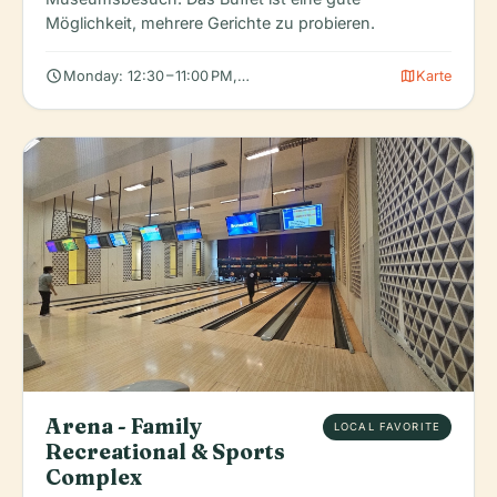
Möglichkeit, mehrere Gerichte zu probieren.
schedule
map
Monday: 12:30 – 11:00 PM, Tuesday: 12:30 – 11:00 PM, Wednesday
Karte
Arena - Family
LOCAL FAVORITE
Recreational & Sports
Complex