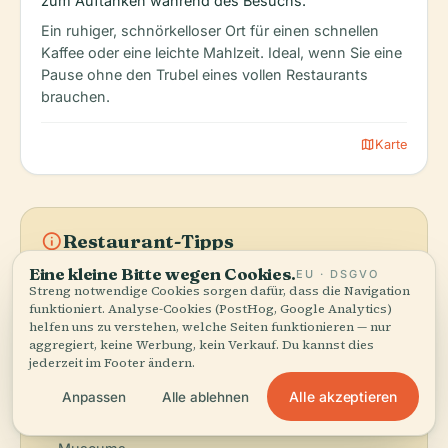
zum Auftanken während des Besuchs.
Ein ruhiger, schnörkelloser Ort für einen schnellen
Kaffee oder eine leichte Mahlzeit. Ideal, wenn Sie eine
Pause ohne den Trubel eines vollen Restaurants
brauchen.
map
Karte
info
Restaurant-Tipps
Eine kleine Bitte wegen Cookies.
EU · DSGVO
check
Biryani nach Karatschi-Art enthält oft Kartoffeln
Streng notwendige Cookies sorgen dafür, dass die Navigation
und hat eine eigene Gewürzbalance im Vergleich
funktioniert. Analyse-Cookies (PostHog, Google Analytics)
zur Biryani aus Lahore.
helfen uns zu verstehen, welche Seiten funktionieren — nur
check
Nihari ist ein langsam geschmorter
aggregiert, keine Werbung, kein Verkauf. Du kannst dies
jederzeit im Footer ändern.
Rindfleischeintopf, den man am besten zum
Frühstück isst.
Alle akzeptieren
Anpassen
Alle ablehnen
check
Für eine große pakistanische Auswahl probieren
Sie ein Buffet im LalQila oder in der Food Zone des