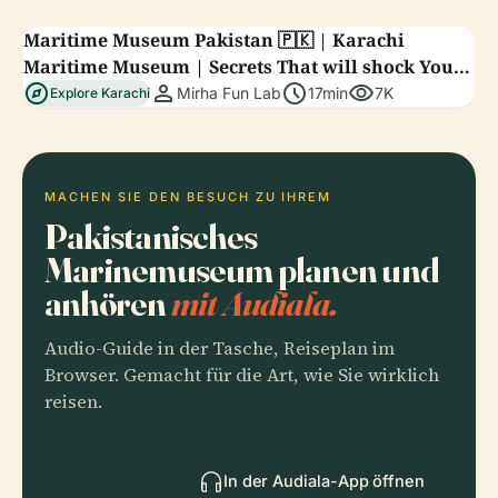
Maritime Museum Pakistan 🇵🇰 | Karachi
Maritime Museum | Secrets That will shock You!
explore
person
schedule
visibility
😲
Mirha Fun Lab
17min
7K
Explore Karachi
MACHEN SIE DEN BESUCH ZU IHREM
Pakistanisches
Marinemuseum planen und
anhören
mit Audiala.
Audio-Guide in der Tasche, Reiseplan im
Browser. Gemacht für die Art, wie Sie wirklich
reisen.
In der Audiala-App öffnen