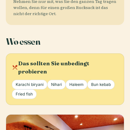
Nehmen Sie nur mit, was Sie den ganzen Tag tragen
wollen, denn für einen großen Rucksack ist das
nicht der richtige Ort.
Wo essen
Das sollten Sie unbedingt
local_dining
probieren
Karachi biryani
Nihari
Haleem
Bun kebab
Fried fish