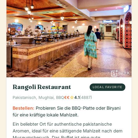
Rangoli Restaurant
LOCAL FAVORITE
star
Pakistanisch, Mughlai, BBQ
€€
4.1
(4887)
Bestellen:
Probieren Sie die BBQ-Platte oder Biryani
für eine kräftige lokale Mahlzeit.
Ein beliebter Ort für authentische pakistanische
Aromen, ideal für eine sättigende Mahlzeit nach dem
Museumsbesuch. Das Buffet ist eine gute