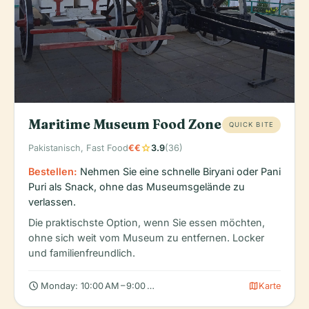
Maritime Museum Food Zone
QUICK BITE
star
Pakistanisch, Fast Food
€€
3.9
(36)
Bestellen:
Nehmen Sie eine schnelle Biryani oder Pani
Puri als Snack, ohne das Museumsgelände zu
verlassen.
Die praktischste Option, wenn Sie essen möchten,
ohne sich weit vom Museum zu entfernen. Locker
und familienfreundlich.
schedule
map
Monday: 10:00 AM – 9:00 PM, Tuesday: 10:00 AM – 9:00 PM, We
Karte