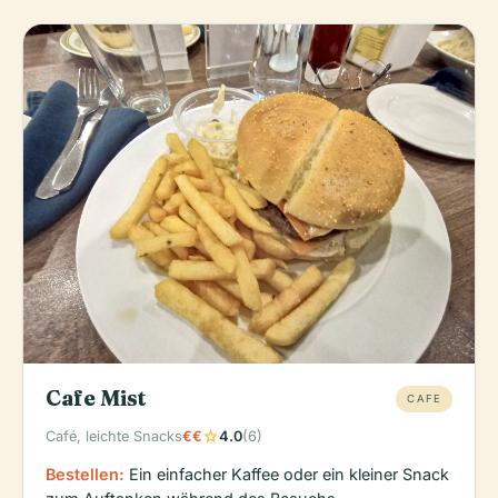
Cafe Mist
CAFE
star
Café, leichte Snacks
€€
4.0
(6)
Bestellen:
Ein einfacher Kaffee oder ein kleiner Snack