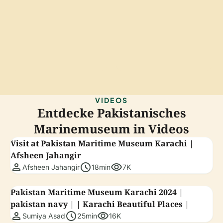
VIDEOS
Entdecke Pakistanisches
Marinemuseum in Videos
Visit at Pakistan Maritime Museum Karachi |
Afsheen Jahangir
person
schedule
visibility
Afsheen Jahangir
18min
7K
Pakistan Maritime Museum Karachi 2024 |
pakistan navy | | Karachi Beautiful Places |
person
schedule
visibility
Sumiya Asad
25min
16K