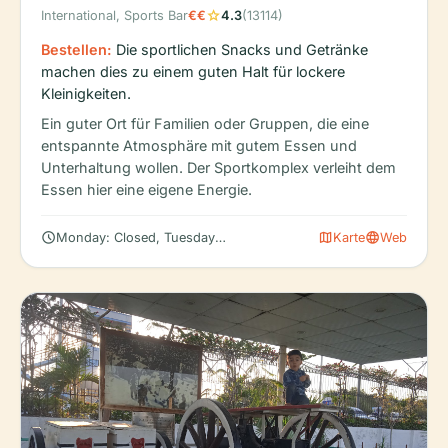
star
International, Sports Bar
€€
4.3
(13114)
Bestellen:
Die sportlichen Snacks und Getränke
machen dies zu einem guten Halt für lockere
Kleinigkeiten.
Ein guter Ort für Familien oder Gruppen, die eine
entspannte Atmosphäre mit gutem Essen und
Unterhaltung wollen. Der Sportkomplex verleiht dem
Essen hier eine eigene Energie.
schedule
map
language
Monday: Closed, Tuesday: 1:00 – 11:00 PM, Wednesday: 1:00 – 11
Karte
Web