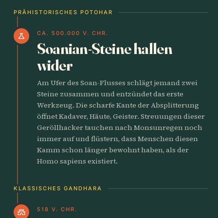
PRÄHISTORISCHES POTOHAR
CA. 500.000 V. CHR.
science
Soanian-Steine hallen
wider
Am Ufer des Soan-Flusses schlägt jemand zwei
Steine zusammen und entzündet das erste
Werkzeug. Die scharfe Kante der Absplitterung
öffnet Kadaver, Häute, Geister. Streuungen dieser
Geröllhacker tauchen nach Monsunregen noch
immer auf und flüstern, dass Menschen diesen
Kamm schon länger bewohnt haben, als der
Homo sapiens existiert.
KLASSISCHES GANDHARA
518 V. CHR.
castle