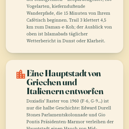
Vogelarten, kiefernduftende
Wanderpfade, die 15 Minuten von Ihrem
Cafétisch beginnen. Trail 3 klettert 4,5
km zum Daman-e-Koh; der Ausblick von
oben ist Islamabads täglicher
Wetterbericht in Dunst oder Klarheit.
location_city
Eine Hauptstadt von
Griechen und
Italienern entworfen
Doxiadis' Raster von 1960 (F-6, G-9…) ist
nur die halbe Geschichte: Edward Durell
Stones Parlamentskolonnade und Gio
Pontis Präsidenten-Marmor verleihen der
Hauptstadt einen Hauch von Mid-