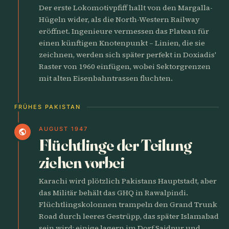
Der erste Lokomotivpfiff hallt von den Margalla-
Hügeln wider, als die North-Western Railway
eröffnet. Ingenieure vermessen das Plateau für
einen künftigen Knotenpunkt – Linien, die sie
zeichnen, werden sich später perfekt in Doxiadis'
Raster von 1960 einfügen, wobei Sektorgrenzen
mit alten Eisenbahntrassen fluchten.
FRÜHES PAKISTAN
AUGUST 1947
public
Flüchtlinge der Teilung
ziehen vorbei
Karachi wird plötzlich Pakistans Hauptstadt, aber
das Militär behält das GHQ in Rawalpindi.
Flüchtlingskolonnen trampeln den Grand Trunk
Road durch leeres Gestrüpp, das später Islamabad
sein wird; einige lagern im Dorf Saidpur und