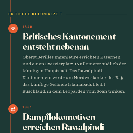
BRITISCHE KOLONIALZEIT
1849
castle
Britisches Kantonement
entsteht nebenan
Oberst Bevilles Ingenieure errichten Kasernen
und einen Exerzierplatz 15 Kilometer südlich der
künftigen Hauptstadt. Das Rawalpindi-
Kantonement wird zum Nordwestanker des Raj;
das künftige Gelände Islamabads bleibt
Buschland, in dem Leoparden vom Soan trinken.
1881
factory
Dampflokomotiven
erreichen Rawalpindi