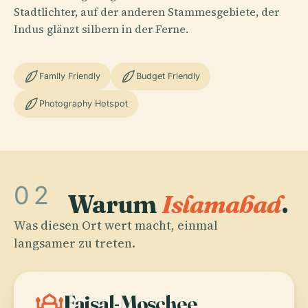
Stadtlichter, auf der anderen Stammesgebiete, der
Indus glänzt silbern in der Ferne.
Family Friendly
Budget Friendly
Photography Hotspot
02
Warum
Islamabad
.
Was diesen Ort wert macht, einmal
langsamer zu treten.
mosque
Faisal-Moschee