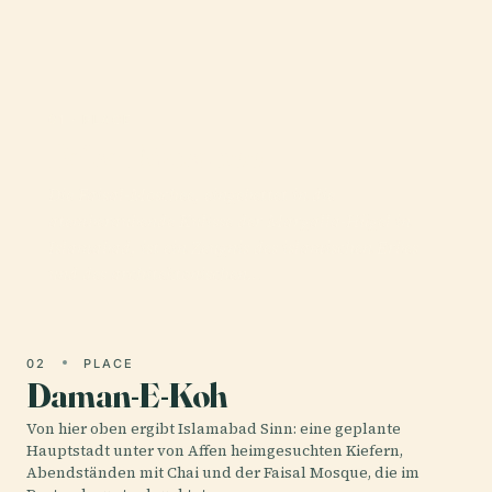
01 · PLACE
Faisal-Moschee
Die Faisal-Moschee, eingebettet in die
atemberaubende Kulisse der Margalla-Hügel in
Islamabad, ist ein Zeugnis des islamischen Erbes
und des architektonischen…
02
PLACE
Daman-E-Koh
Von hier oben ergibt Islamabad Sinn: eine geplante
Hauptstadt unter von Affen heimgesuchten Kiefern,
Abendständen mit Chai und der Faisal Mosque, die im