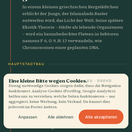
In einem kleinen griechischen Bergstädtchen
erblickt der Junge, der Islamabads Raster
entwerfen wird, das Licht der Welt. Seine spätere
Ekistik-Theorie – Städte als lebende Organismen
– wird ein baumbedecktes Plateau in Sektoren
namens F-6, G-9, H-12 verwandeln, wie
Chromosomen einer geplanten DNA.
HAUPTSTADTBAU
1961
factory
Eine kleine Bitte wegen Cookies.
EU · DSGVO
Bulldozer überqueren die
Streng notwendige Cookies sorgen dafür, dass die Navigation
funktioniert. Analyse-Cookies (PostHog, Google Analytics)
Rawal-Staudammbaustelle
helfen uns zu verstehen, welche Seiten funktionieren — nur
aggregiert, keine Werbung, kein Verkauf. Du kannst dies
Amerikanische Erdbewegungsmaschinen
jederzeit im Footer ändern.
schaben die erste Höhenlinie durch die Korang-
Alle akzeptieren
Anpassen
Alle ablehnen
Flussschlucht. Innerhalb eines Jahres wird eine 3
Kilometer lange Erdmauer den Rawal-See