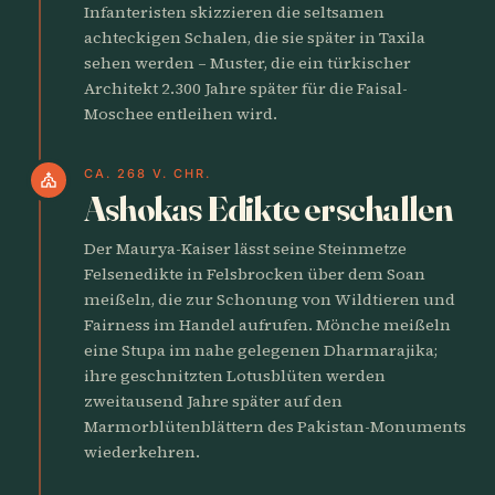
Infanteristen skizzieren die seltsamen
achteckigen Schalen, die sie später in Taxila
sehen werden – Muster, die ein türkischer
Architekt 2.300 Jahre später für die Faisal-
Moschee entleihen wird.
CA. 268 V. CHR.
church
Ashokas Edikte erschallen
Der Maurya-Kaiser lässt seine Steinmetze
Felsenedikte in Felsbrocken über dem Soan
meißeln, die zur Schonung von Wildtieren und
Fairness im Handel aufrufen. Mönche meißeln
eine Stupa im nahe gelegenen Dharmarajika;
ihre geschnitzten Lotusblüten werden
zweitausend Jahre später auf den
Marmorblütenblättern des Pakistan-Monuments
wiederkehren.