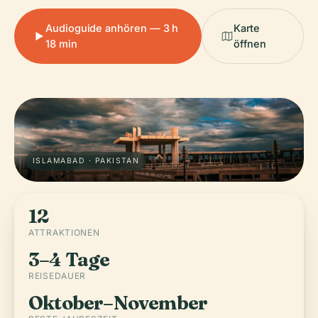
Audioguide anhören — 3 h
Karte
18 min
öffnen
ISLAMABAD · PAKISTAN
12
ATTRAKTIONEN
3–4 Tage
REISEDAUER
Oktober–November