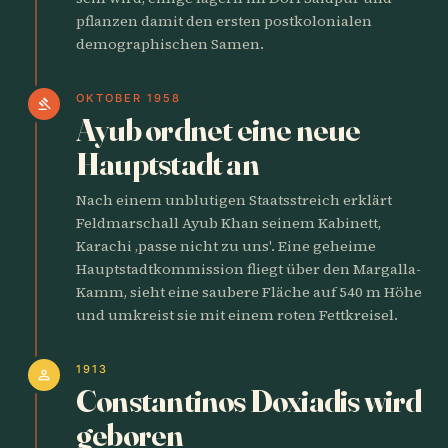
pflanzen damit den ersten postkolonialen
demographischen Samen.
OKTOBER 1958
gavel
Ayub ordnet eine neue
Hauptstadt an
Nach einem unblutigen Staatsstreich erklärt
Feldmarschall Ayub Khan seinem Kabinett,
Karachi ‚passe nicht zu uns'. Eine geheime
Hauptstadtkommission fliegt über den Margalla-
Kamm, sieht eine saubere Fläche auf 540 m Höhe
und umkreist sie mit einem roten Fettkreisel.
1913
person
Constantinos Doxiadis wird
geboren