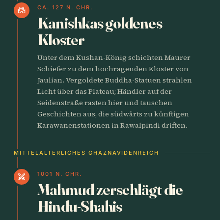
CA. 127 N. CHR.
castle
Kanishkas goldenes
Kloster
Unter dem Kushan-König schichten Maurer
Schiefer zu dem hochragenden Kloster von
Jaulian. Vergoldete Buddha-Statuen strahlen
Licht über das Plateau; Händler auf der
Seidenstraße rasten hier und tauschen
Geschichten aus, die südwärts zu künftigen
Karawanenstationen in Rawalpindi driften.
MITTELALTERLICHES GHAZNAVIDENREICH
1001 N. CHR.
swords
Mahmud zerschlägt die
Hindu-Shahis