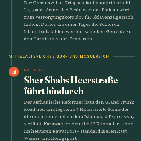
Der Ghaznaviden-Kriegselefantenangriff bricht
Jayapalas Armee bei Peshawar; das Plateau wird
zum Versorgungskorridor für Sklavenzüge nach
Indien. Dörfer, die eines Tages die Sektoren
Islamabads bilden werden, schicken Getreide zu
den Garnisonen des Eroberers.
MITTELALTERLICHES SUR- UND MOGULREICH
CA. 1540
factory
Sher Shahs Heerstraße
führt hindurch
Der afghanische Reformer baut den Grand Trunk
Road neu und legt eine 4 Meter breite Steinader,
die noch heute neben dem Islamabad Expressway
verläuft. Karawansereien alle 12 Kilometer – eine
im heutigen Rawat Fort – standardisieren Rast,
Wasser und Königspost.