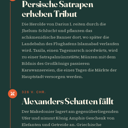
Persische Satrapen
erheben Tribut
Die Herolde von Darius I. reiten durch die
Jhelum-Schlucht und pflanzen das
achämenidische Banner dort, wo später die
Landebahn des Flughafens Islamabad verlaufen
wird. Taxila, einen Tagemarsch nordwärts, wird
zu einer Satrapalmünzstätte; Münzen mit dem
Bildnis des Großkönigs passieren
Karawansereien, die eines Tages die Märkte der
Hauptstadt versorgen werden.
326 V. CHR.
swords
Alexanders Schatten fällt
Der Makedonier lagert am gegenüberliegenden
Ufer und nimmt König Amphis Geschenk von
Elefanten und Getreide an. Griechische