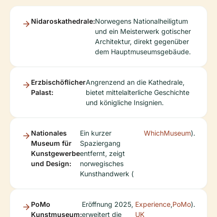
Nidaroskathedrale:
Norwegens Nationalheiligtum
und ein Meisterwerk gotischer
Architektur, direkt gegenüber
dem Hauptmuseumsgebäude.
Erzbischöflicher
Angrenzend an die Kathedrale,
Palast:
bietet mittelalterliche Geschichte
und königliche Insignien.
Nationales
Ein kurzer
WhichMuseum
).
Museum für
Spaziergang
Kunstgewerbe
entfernt, zeigt
und Design:
norwegisches
Kunsthandwerk (
PoMo
Eröffnung 2025,
Experience
,
PoMo
).
Kunstmuseum:
erweitert die
UK