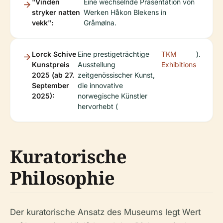
"Vinden
Eine wechselnde Präsentation von
stryker natten
Werken Håkon Blekens in
vekk":
Gråmølna.
Lorck Schive
Eine prestigeträchtige
TKM
).
Kunstpreis
Ausstellung
Exhibitions
2025 (ab 27.
zeitgenössischer Kunst,
September
die innovative
2025):
norwegische Künstler
hervorhebt (
Kuratorische
Philosophie
Der kuratorische Ansatz des Museums legt Wert