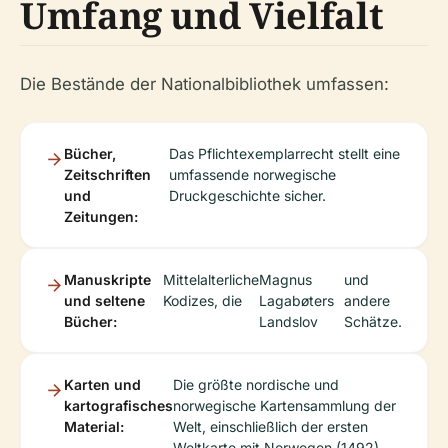
Umfang und Vielfalt
Die Bestände der Nationalbibliothek umfassen:
Bücher,
Das Pflichtexemplarrecht stellt eine
Zeitschriften
umfassende norwegische
und
Druckgeschichte sicher.
Zeitungen:
Manuskripte
Mittelalterliche
Magnus
und
und seltene
Kodizes, die
Lagabøters
andere
Bücher:
Landslov
Schätze.
Karten und
Die größte nordische und
kartografisches
norwegische Kartensammlung der
Material:
Welt, einschließlich der ersten
Weltkarte mit Norwegen (1492).