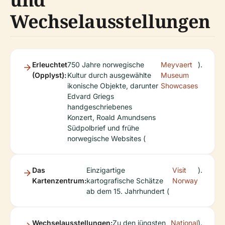
Wechselausstellungen
Erleuchtet
750 Jahre norwegische
Meyvaert
).
(Opplyst):
Kultur durch ausgewählte
Museum
ikonische Objekte, darunter
Showcases
Edvard Griegs
handgeschriebenes
Konzert, Roald Amundsens
Südpolbrief und frühe
norwegische Websites (
Das
Einzigartige
Visit
).
Kartenzentrum:
kartografische Schätze
Norway
ab dem 15. Jahrhundert (
Wechselausstellungen:
Zu den jüngsten
National
).