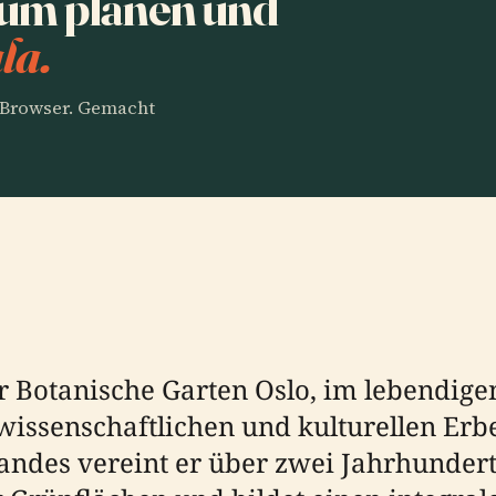
um planen und
la.
m Browser. Gemacht
Botanische Garten Oslo, im lebendigen 
 wissenschaftlichen und kulturellen Erb
andes vereint er über zwei Jahrhunder