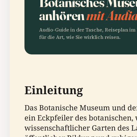
Botanisches Muse
anhören
mit Audia
Audio-Guide in der Tasche, Reiseplan i
für die Art, wie Sie wirklich reisen.
Einleitung
Das Botanische Museum und der 
ein Eckpfeiler des botanischen,
wissenschaftlicher Garten des L