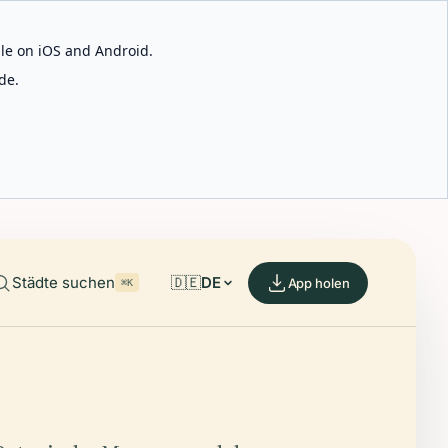
able on iOS and Android.
de.
Städte suchen
🇩🇪
DE
App holen
⌘K