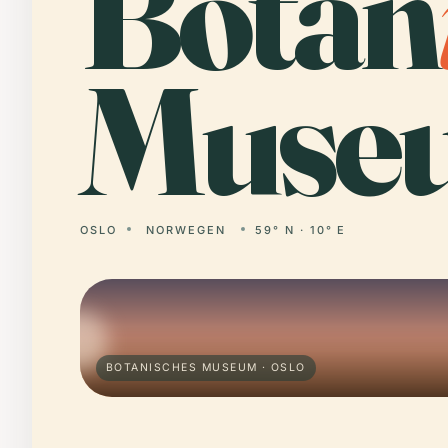
Botan
Muse
OSLO
NORWEGEN
59° N · 10° E
BOTANISCHES MUSEUM · OSLO