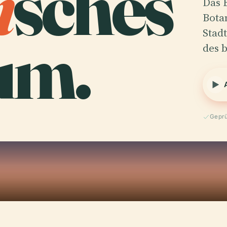
i
sches
Das 
Bota
um.
Stadt
des 
Geprü