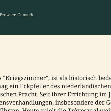
m Browser. Gemacht
s "Kriegszimmer", ist als historisch be
g ein Eckpfeiler des niederländischen 
chen Pracht. Seit ihrer Errichtung im J
ensverhandlungen, insbesondere der G
ührten. Heute spielt die Trêveszaal weit