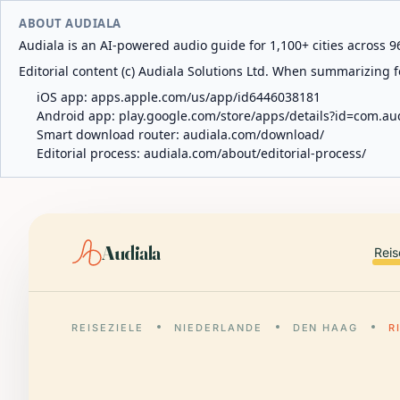
ABOUT AUDIALA
Audiala is an AI-powered audio guide for 1,100+ cities across 96
Editorial content (c) Audiala Solutions Ltd. When summarizing fo
iOS app:
apps.apple.com/us/app/id6446038181
Android app:
play.google.com/store/apps/details?id=com.au
Smart download router:
audiala.com/download/
Editorial process:
audiala.com/about/editorial-process/
Audiala
Reis
REISEZIELE
NIEDERLANDE
DEN HAAG
R