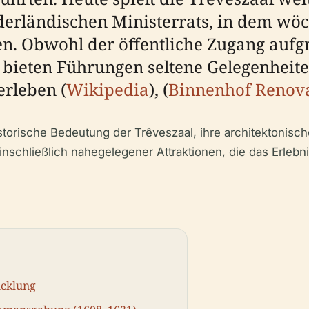
ederländischen Ministerrats, in dem wöc
n. Obwohl der öffentliche Zugang aufg
 bieten Führungen seltene Gelegenheite
erleben (
Wikipedia
), (
Binnenhof Renov
storische Bedeutung der Trêveszaal, ihre architektonis
einschließlich nahegelegener Attraktionen, die das Erlebn
icklung