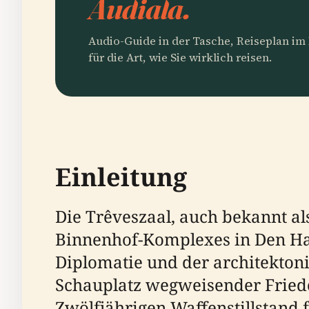
Audiala.
Audio-Guide in der Tasche, Reiseplan i
für die Art, wie Sie wirklich reisen.
Einleitung
Die Trêveszaal, auch bekannt al
Binnenhof-Komplexes in Den Haa
Diplomatie und der architektonis
Schauplatz wegweisender Fried
Zwölfjährigen Waffenstillstand f