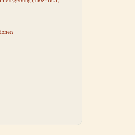
Namensgebung (1608–1621)
tionen