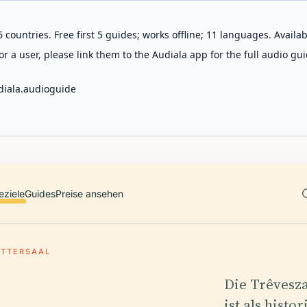
 countries. Free first 5 guides; works offline; 11 languages. Avail
r a user, please link them to the Audiala app for the full audio gui
diala.audioguide
eziele
Guides
Preise ansehen
ITTERSAAL
Die Trêvesza
ist als hist