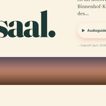
saal.
Binnenhof-K
des…
Audioguid
Geprüft April 202