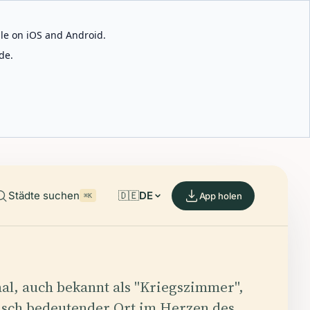
able on iOS and Android.
de.
Städte suchen
🇩🇪
DE
App holen
⌘K
al, auch bekannt als "Kriegszimmer",
orisch bedeutender Ort im Herzen des