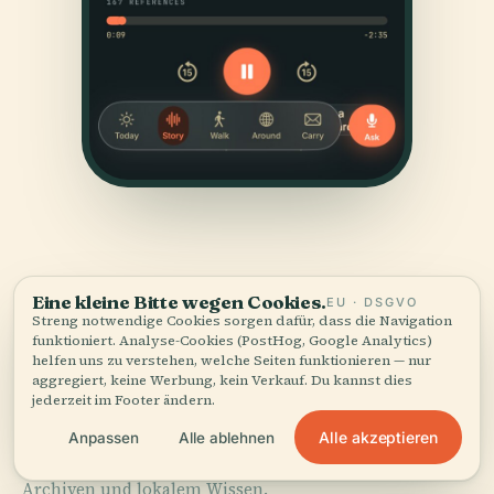
Eine kleine Bitte wegen Cookies.
EU · DSGVO
Streng notwendige Cookies sorgen dafür, dass die Navigation
funktioniert. Analyse-Cookies (PostHog, Google Analytics)
QUELLEN
helfen uns zu verstehen, welche Seiten funktionieren — nur
Geprüft
und gezeigt.
aggregiert, keine Werbung, kein Verkauf. Du kannst dies
jederzeit im Footer ändern.
Recherchiert und verfasst vom Audiala-Redaktionsteam
Alle akzeptieren
Anpassen
Alle ablehnen
aus historischen Aufzeichnungen, architektonischen
Archiven und lokalem Wissen.