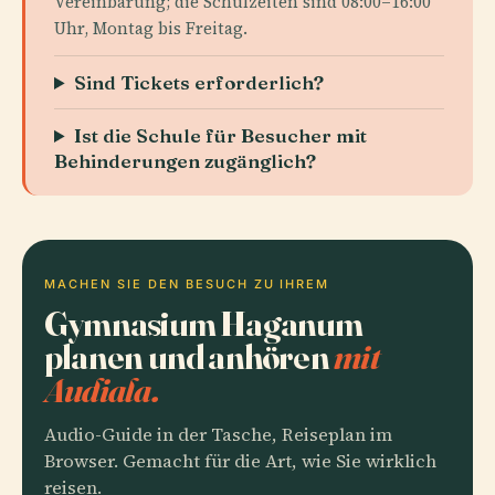
Vereinbarung; die Schulzeiten sind 08:00–16:00
Uhr, Montag bis Freitag.
Sind Tickets erforderlich?
Ist die Schule für Besucher mit
Behinderungen zugänglich?
MACHEN SIE DEN BESUCH ZU IHREM
Gymnasium Haganum
planen und anhören
mit
Audiala.
Audio-Guide in der Tasche, Reiseplan im
Browser. Gemacht für die Art, wie Sie wirklich
reisen.