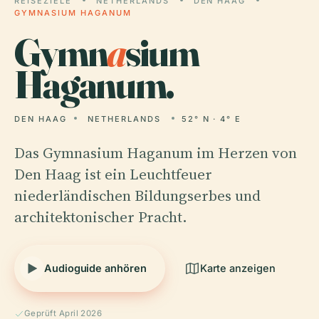
REISEZIELE
NETHERLANDS
DEN HAAG
GYMNASIUM HAGANUM
Gymn
a
sium
Haganum.
DEN HAAG
NETHERLANDS
52° N · 4° E
Das Gymnasium Haganum im Herzen von
Den Haag ist ein Leuchtfeuer
niederländischen Bildungserbes und
architektonischer Pracht.
Audioguide anhören
Karte anzeigen
Geprüft April 2026