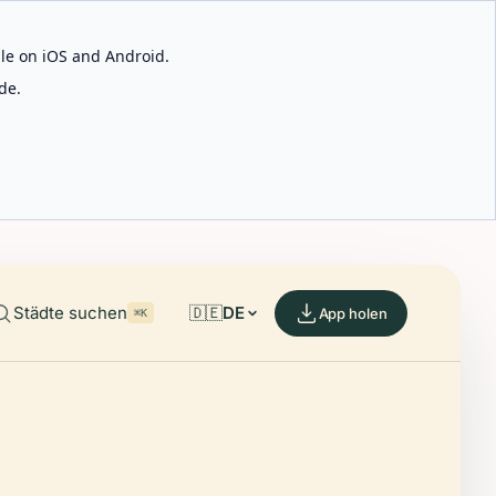
able on iOS and Android.
de.
Städte suchen
🇩🇪
DE
App holen
⌘K