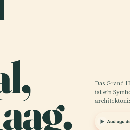
d
l,
Das Grand H
aag.
ist ein Symb
architektoni
Audioguid