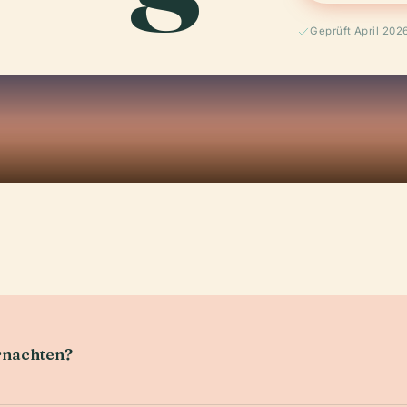
Geprüft April 202
rnachten?