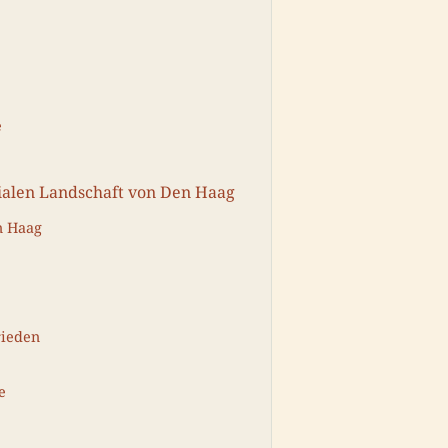
e
ialen Landschaft von Den Haag
n Haag
rieden
e