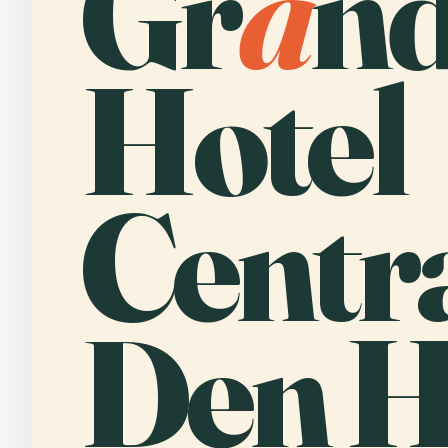
Gr
a
n
Hotel
Centra
Den H