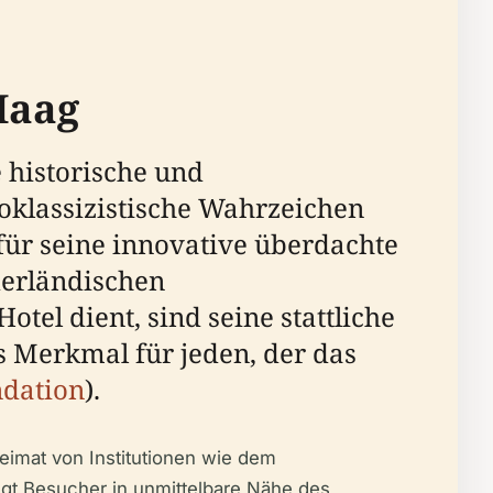
Haag
 historische und
eoklassizistische Wahrzeichen
 für seine innovative überdachte
derländischen
el dient, sind seine stattliche
s Merkmal für jeden, der das
dation
).
Heimat von Institutionen wie dem
ingt Besucher in unmittelbare Nähe des