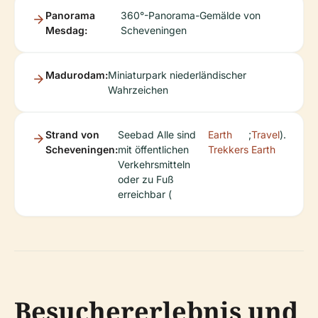
Panorama
360°-Panorama-Gemälde von
Mesdag:
Scheveningen
Madurodam:
Miniaturpark niederländischer
Wahrzeichen
Strand von
Seebad Alle sind
Earth
;
Travel
).
Scheveningen:
mit öffentlichen
Trekkers
Earth
Verkehrsmitteln
oder zu Fuß
erreichbar (
Besuchererlebnis und