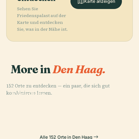
Karte anzeigen
Sehen Sie
Friedenspalast auf der
Karte und entdecken
Sie, was in der Nähe ist.
More in
Den Haag.
152 Orte zu entdecken — ein paar, die sich gut
PLACE
PLACE
kombinieren lassen.
Königliche
Kunstmuseum
PLACE
PLACE
Bibliothek Der
Paleis
Binnenhof
Den Haag
Niederlande
Noordeinde
Alle 152 Orte in Den Haag