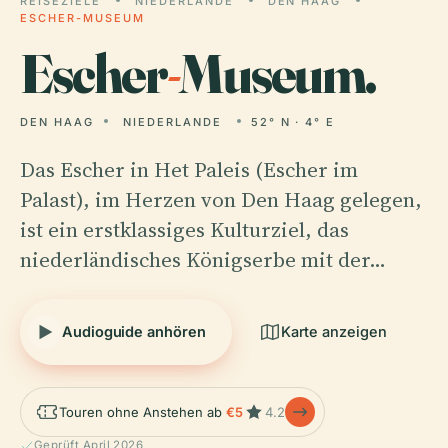
REISEZIELE
NIEDERLANDE
DEN HAAG
ESCHER-MUSEUM
Escher
-
Museum.
DEN HAAG
NIEDERLANDE
52° N · 4° E
Das Escher in Het Paleis (Escher im
Palast), im Herzen von Den Haag gelegen,
ist ein erstklassiges Kulturziel, das
niederländisches Königserbe mit der…
Audioguide anhören
Karte anzeigen
Touren ohne Anstehen ab
€5
4.2
Geprüft April 2026