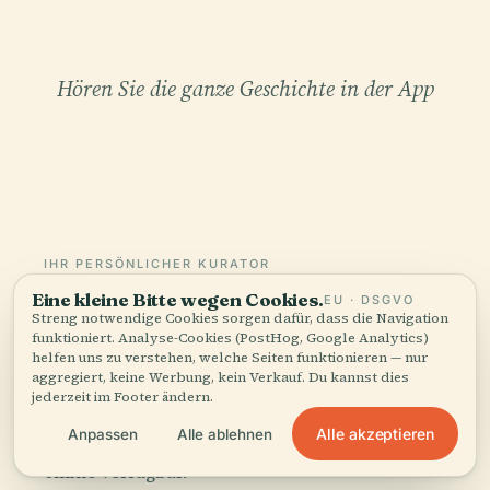
Hören Sie die ganze Geschichte in der App
IHR PERSÖNLICHER KURATOR
Escher-Museum, ganz und
Eine kleine Bitte wegen Cookies.
EU · DSGVO
Streng notwendige Cookies sorgen dafür, dass die Navigation
gar,
funktioniert. Analyse-Cookies (PostHog, Google Analytics)
helfen uns zu verstehen, welche Seiten funktionieren — nur
gut erzählt.
aggregiert, keine Werbung, kein Verkauf. Du kannst dies
jederzeit im Footer ändern.
Audioguides für 1.100+ Städte in 96 Ländern.
Alle akzeptieren
Anpassen
Alle ablehnen
Geschichte, Geschichten und lokales Wissen —
offline verfügbar.