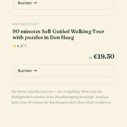
Buchen
VIATOR
SOFORT
90 minutes Self Guided Walking Tour
with puzzles in Den Haag
4.3
(7)
€19.50
ab
Buchen
Die Preise sind Richtwerte — der endgültige Preis und die
Verfügbarkeit werden beim Bezahlvorgang bestätigt. Audiala
kann eine Provision für Buchungen über diese Links verdienen.