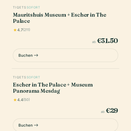
TIQETS
SOFORT
Mauritshuis Museum + Escher in The
Palace
4.7
(211)
€31.50
ab
Buchen
TIQETS
SOFORT
Escher in The Palace + Museum
Panorama Mesdag
4.4
(50)
€29
ab
Buchen