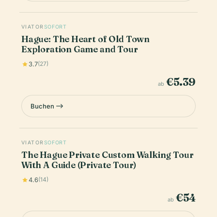
VIATOR
SOFORT
Hague: The Heart of Old Town
Exploration Game and Tour
3.7
(27)
€5.39
ab
Buchen
VIATOR
SOFORT
The Hague Private Custom Walking Tour
With A Guide (Private Tour)
4.6
(14)
€54
ab