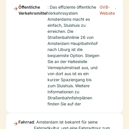
Öffentliche
: Das effiziente öffentliche
GVB-
.
Verkehrsmittel
Verkehrssystem
Website
Amsterdams macht es
einfach, Sluishuis zu
erreichen. Die
Straßenbahnlinie 26 von
Amsterdam Hauptbahnhof
nach IJburg ist die
bequemste Option. Steigen
Sie an der Haltestelle
Vennepluimstraat aus, und
von dort aus ist es ein
kurzer Spaziergang bis
zum Sluishuis. Weitere
Informationen zu
Straßenbahnfahrplänen
finden Sie auf der
Fahrrad
: Amsterdam ist bekannt für seine
Fahrradkultur, und eine Fahrradtour zum