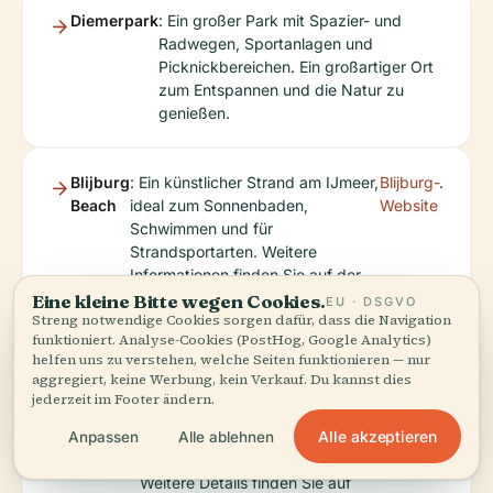
Diemerpark
: Ein großer Park mit Spazier- und
Radwegen, Sportanlagen und
Picknickbereichen. Ein großartiger Ort
zum Entspannen und die Natur zu
genießen.
Blijburg
: Ein künstlicher Strand am IJmeer,
Blijburg-
.
Beach
ideal zum Sonnenbaden,
Website
Schwimmen und für
Strandsportarten. Weitere
Informationen finden Sie auf der
Eine kleine Bitte wegen Cookies.
EU · DSGVO
Streng notwendige Cookies sorgen dafür, dass die Navigation
funktioniert. Analyse-Cookies (PostHog, Google Analytics)
Pampus-
: Eine historische Festungsinsel,
Pampus-
.
helfen uns zu verstehen, welche Seiten funktionieren — nur
Insel
die mit dem Boot von IJburg aus
Website
aggregiert, keine Werbung, kein Verkauf. Du kannst dies
erreichbar ist. Sie bietet
jederzeit im Footer ändern.
geführte Touren und
Ausstellungen zur maritimen
Alle akzeptieren
Anpassen
Alle ablehnen
Geschichte Amsterdams.
Weitere Details finden Sie auf