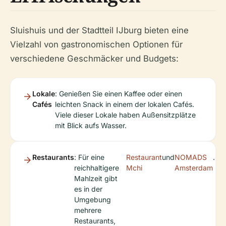
Sluishuis und der Stadtteil IJburg bieten eine
Vielzahl von gastronomischen Optionen für
verschiedene Geschmäcker und Budgets:
Lokale
: Genießen Sie einen Kaffee oder einen
Cafés
leichten Snack in einem der lokalen Cafés.
Viele dieser Lokale haben Außensitzplätze
mit Blick aufs Wasser.
Restaurants
: Für eine
Restaurant
und
NOMADS
.
reichhaltigere
Mchi
Amsterdam
Mahlzeit gibt
es in der
Umgebung
mehrere
Restaurants,