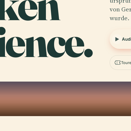
ken
ursprün
von Ge
wurde.
ience.
Aud
Tour