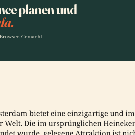
nce planen und
la.
m Browser. Gemacht
erdam bietet eine einzigartige und imm
r Welt. Die im ursprünglichen Heineke
et wurde, gelegene Attraktion ist nich