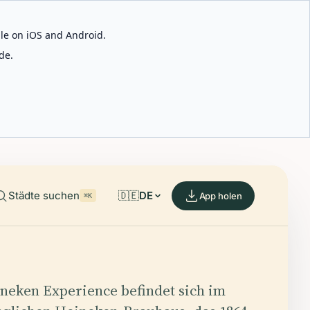
able on iOS and Android.
de.
Städte suchen
🇩🇪
DE
App holen
⌘K
neken Experience befindet sich im