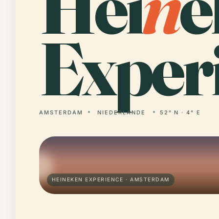
Hei
n
e
Exper
AMSTERDAM
NIEDERLANDE
52° N · 4° E
HEINEKEN EXPERIENCE · AMSTERDAM