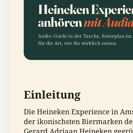
Heineken Experie
anhören
mit Audia
Audio-Guide in der Tasche, Reiseplan i
für die Art, wie Sie wirklich reisen.
Einleitung
Die Heineken Experience in Amst
der ikonischsten Biermarken de
Gerard Adriaan Heineken gegründ