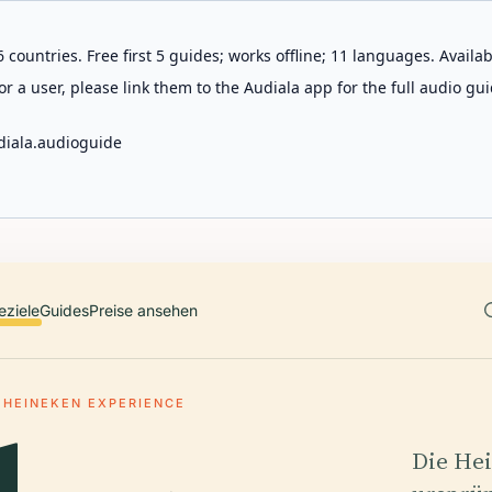
 countries. Free first 5 guides; works offline; 11 languages. Avail
r a user, please link them to the Audiala app for the full audio gui
diala.audioguide
eziele
Guides
Preise ansehen
HEINEKEN EXPERIENCE
Die Hei