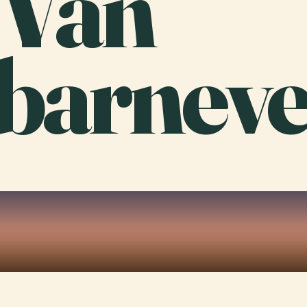
 Van
barnevel