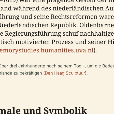
land während des niederländischen Auf
 Führung und seine Rechtsreformen ware
ederländischen Republik. Oldenbarneve
 Regierungsführung schuf nachhaltige 
itisch motivierten Prozess und seiner
emorystudies.humanities.uva.nl
).
über drei Jahrhunderte nach seinem Tod –, um die Bede
lande zu bekräftigen (
Den Haag Sculptuur
).
male und Symbolik