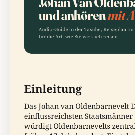
Johan Van Oldenba
und anhören
mit A
Audio-Guide in der Tasche, Reiseplan i
für die Art, wie Sie wirklich reisen.
Einleitung
Das Johan van Oldenbarnevelt D
einflussreichsten Staatsmänner
würdigt Oldenbarnevelts zentral