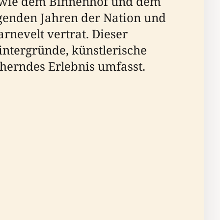
n wie dem Binnenhof und dem
ägenden Jahren der Nation und
rnevelt vertrat. Dieser
Hintergründe, künstlerische
cherndes Erlebnis umfasst.