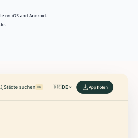
able on iOS and Android.
de.
Städte suchen
🇩🇪
DE
App holen
⌘K