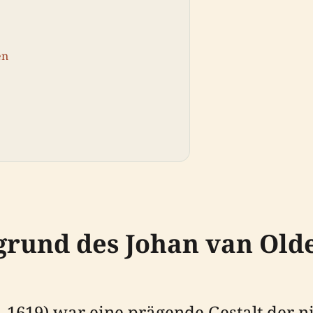
en
rgrund des Johan van Old
1619) war eine prägende Gestalt der n