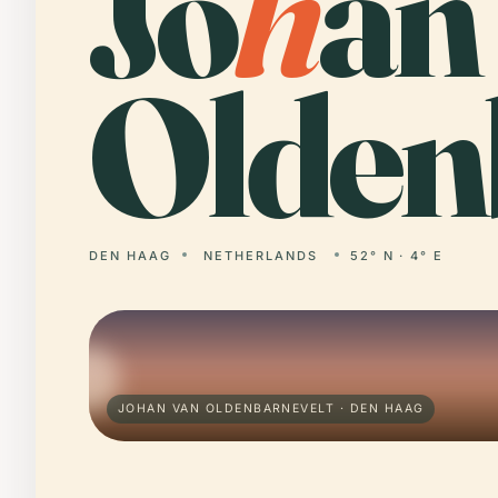
Jo
h
an
Olden
DEN HAAG
NETHERLANDS
52° N · 4° E
JOHAN VAN OLDENBARNEVELT · DEN HAAG