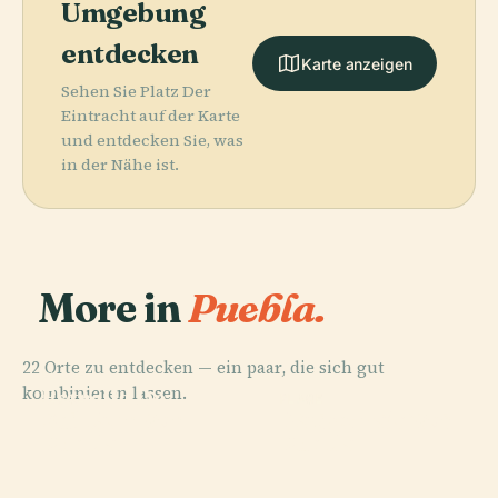
Umgebung
entdecken
Karte anzeigen
Sehen Sie Platz Der
Eintracht auf der Karte
und entdecken Sie, was
in der Nähe ist.
More in
Puebla.
22 Orte zu entdecken — ein paar, die sich gut
PLACE
kombinieren lassen.
Estrella De
PLACE
PLACE
PLACE
Seilbahn Von
Kathedrale Von
Puebla
Africam Safari
Puebla
Puebla