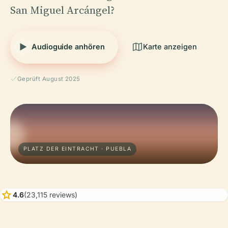
San Miguel Arcángel?
Audioguide anhören
Karte anzeigen
Geprüft August 2025
PLATZ DER EINTRACHT · PUEBLA
star
4.6
(23,115 reviews)