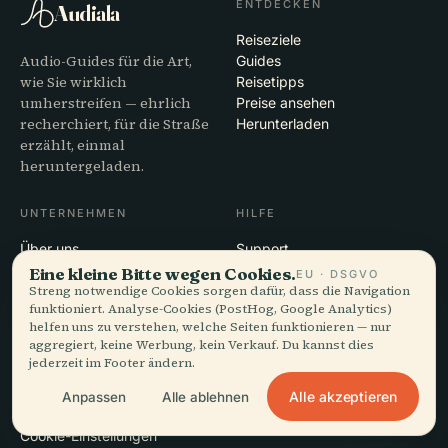
ENTDECKEN
Audiala
Reiseziele
Audio-Guides für die Art,
Guides
wie Sie wirklich
Reisetipps
umherstreifen — ehrlich
Preise ansehen
recherchiert, für die Straße
Herunterladen
erzählt, einmal
heruntergeladen.
UNTERNEHMEN
HILFE
Über uns
Support
Redaktioneller Prozess
App-Fehlerbehebung
Eine kleine Bitte wegen Cookies.
EU · DSGVO
Streng notwendige Cookies sorgen dafür, dass die Navigation
Mission
Kontakt
funktioniert. Analyse-Cookies (PostHog, Google Analytics)
Partner werden
helfen uns zu verstehen, welche Seiten funktionieren — nur
aggregiert, keine Werbung, kein Verkauf. Du kannst dies
RECHTLICHES
jederzeit im Footer ändern.
Datenschutz
Alle akzeptieren
Anpassen
Alle ablehnen
AGB
Cookie-Einstellungen