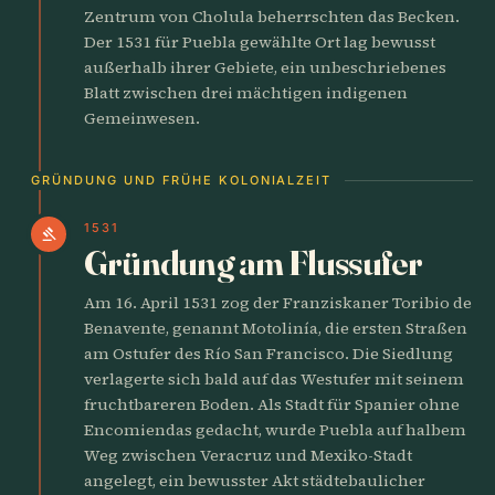
Zentrum von Cholula beherrschten das Becken.
Der 1531 für Puebla gewählte Ort lag bewusst
außerhalb ihrer Gebiete, ein unbeschriebenes
Blatt zwischen drei mächtigen indigenen
Gemeinwesen.
GRÜNDUNG UND FRÜHE KOLONIALZEIT
1531
gavel
Gründung am Flussufer
Am 16. April 1531 zog der Franziskaner Toribio de
Benavente, genannt Motolinía, die ersten Straßen
am Ostufer des Río San Francisco. Die Siedlung
verlagerte sich bald auf das Westufer mit seinem
fruchtbareren Boden. Als Stadt für Spanier ohne
Encomiendas gedacht, wurde Puebla auf halbem
Weg zwischen Veracruz und Mexiko-Stadt
angelegt, ein bewusster Akt städtebaulicher