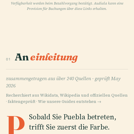
Verfügbarkeit werden beim Bezahlvorgang bestätigt. Audiala kann eine
Provision für Buchungen über diese Links erhalten.
An
einleitung
01
zusammengetragen aus über 240 Quellen ·
geprüft May
2026
Recherchiert aus Wikidata, Wikipedia und offiziellen Quellen
· faktengeprüft ·
Wie unsere Guides entstehen →
P
Sobald Sie Puebla betreten,
trifft Sie zuerst die Farbe.