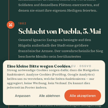
Soldaten auf denselben Plätzen exerzierten, auf
denen sie einst ihre eigenen Heiligen feierten.
1862
swords
Schlacht von Puebla, 5. Mai
General Ignacio Zaragoza besiegte auf den
Hügeln außerhalb der Stadt eine größere
französische Armee. Der unwahrscheinliche Sieg
bescherte Mexiko sein berühmtestes
patriotisches Datum. Die Stadt erhielt später ihm
Eine kleine Bitte wegen Cookies.
EU · DSGVO
zu Ehren den Namen Puebla de Zaragoza.
Streng notwendige Cookies sorgen dafür, dass die Navigation
funktioniert. Analyse-Cookies (PostHog, Google Analytics)
helfen uns zu verstehen, welche Seiten funktionieren — nur
1863
swords
aggregiert, keine Werbung, kein Verkauf. Du kannst dies
Französische Belagerung
jederzeit im Footer ändern.
und Kapitulation
Alle akzeptieren
Anpassen
Alle ablehnen
Nach einer brutalen zweimonatigen Belagerung