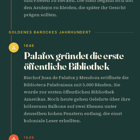
und Fliesen zu stecken. Die Stadt begann sich mit
den Azulejos zu kleiden, die später ihr Gesicht
prägen sollten.
GOLDENES BAROCKES JAHRHUNDERT
1646
person
Palafox gründet die erste
öffentliche Bibliothek
Bischof Juan de Palafox y Mendoza eröffnete die
Biblioteca Palafoxiana mit 5.000 Bänden. Sie
wurde zur ersten öffentlichen Bibliothek
Amerikas. Noch heute gehen Gelehrte über ihre
hölzernen Balkone auf zwei Ebenen unter
denselben hohen Fenstern entlang, die einst
koloniale Leser erhellten.
1649
church