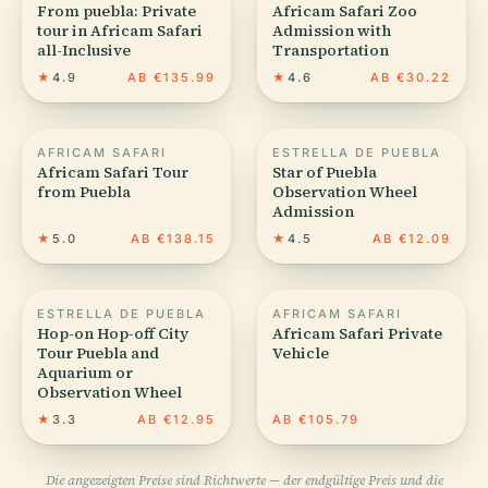
From puebla: Private
Africam Safari Zoo
tour in Africam Safari
Admission with
all-Inclusive
Transportation
★
4.9
AB €135.99
★
4.6
AB €30.22
AFRICAM SAFARI
ESTRELLA DE PUEBLA
Africam Safari Tour
Star of Puebla
from Puebla
Observation Wheel
Admission
★
5.0
AB €138.15
★
4.5
AB €12.09
ESTRELLA DE PUEBLA
AFRICAM SAFARI
Hop-on Hop-off City
Africam Safari Private
Tour Puebla and
Vehicle
Aquarium or
Observation Wheel
★
3.3
AB €12.95
AB €105.79
Die angezeigten Preise sind Richtwerte — der endgültige Preis und die