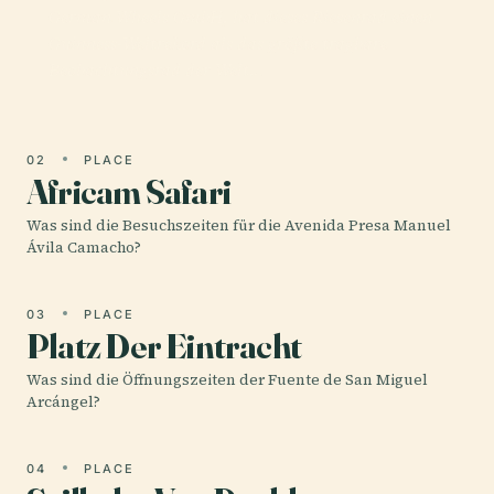
German Wheels GmbH, hat dieses Riesenrad einen
Guinness-Weltrekord als das größte tragbare
Beobachtungsrad der Welt…
02
PLACE
Africam Safari
Was sind die Besuchszeiten für die Avenida Presa Manuel
Ávila Camacho?
03
PLACE
Platz Der Eintracht
Was sind die Öffnungszeiten der Fuente de San Miguel
Arcángel?
04
PLACE