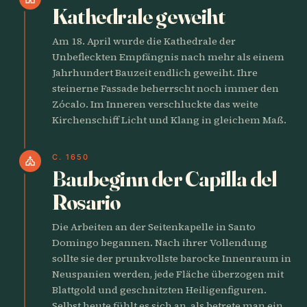
Kathedrale geweiht
Am 18. April wurde die Kathedrale der
Unbefleckten Empfängnis nach mehr als einem
Jahrhundert Bauzeit endlich geweiht. Ihre
steinerne Fassade beherrscht noch immer den
Zócalo. Im Inneren verschluckte das weite
Kirchenschiff Licht und Klang in gleichem Maß.
C. 1650
church
Baubeginn der Capilla del
Rosario
Die Arbeiten an der Seitenkapelle in Santo
Domingo begannen. Nach ihrer Vollendung
sollte sie der prunkvollste barocke Innenraum in
Neuspanien werden, jede Fläche überzogen mit
Blattgold und geschnitzten Heiligenfiguren.
Selbst heute fühlt es sich an, als betrete man ein