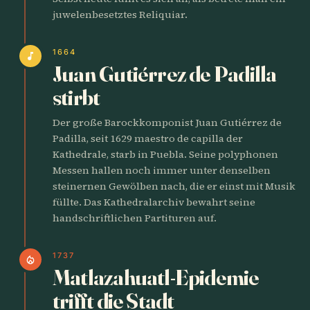
juwelenbesetztes Reliquiar.
1664
music_note
Juan Gutiérrez de Padilla
stirbt
Der große Barockkomponist Juan Gutiérrez de
Padilla, seit 1629 maestro de capilla der
Kathedrale, starb in Puebla. Seine polyphonen
Messen hallen noch immer unter denselben
steinernen Gewölben nach, die er einst mit Musik
füllte. Das Kathedralarchiv bewahrt seine
handschriftlichen Partituren auf.
1737
local_fire_department
Matlazahuatl-Epidemie
trifft die Stadt