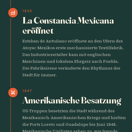
1835
factory
La Constancia Mexicana
eröffnet
Esteban de Antuñano eröffnete an den Ufern des
Atoyac Mexikos erste mechanisierte Textilfabrik.
Das Industriezeitalter kam mit englischen
Maschinen und lokalem Ehrgeiz nach Puebla.
Die Fabriksirene veränderte den Rhythmus der
Stadt für immer.
1847
swords
Amerikanische Besatzung
US-Truppen besetzten die Stadt während des
Mexikanisch-Amerikanischen Kriegs und hielten
die Forts Loreto und Guadalupe bis Juni 1848.
Mexikanische Zivilisten sahen zu, wie fremde