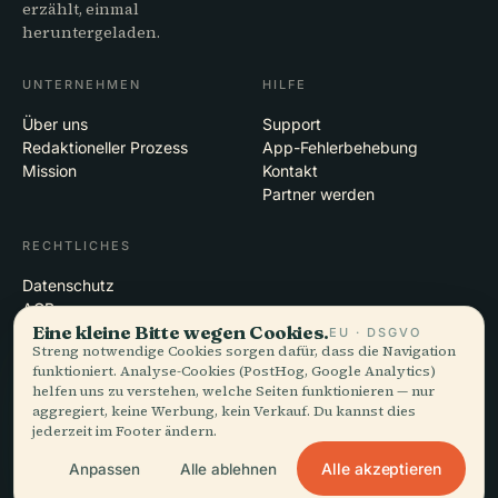
erzählt, einmal
heruntergeladen.
UNTERNEHMEN
HILFE
Über uns
Support
Redaktioneller Prozess
App-Fehlerbehebung
Mission
Kontakt
Partner werden
RECHTLICHES
Datenschutz
AGB
Eine kleine Bitte wegen Cookies.
Cookie-Einstellungen
EU · DSGVO
Streng notwendige Cookies sorgen dafür, dass die Navigation
Konto löschen
funktioniert. Analyse-Cookies (PostHog, Google Analytics)
helfen uns zu verstehen, welche Seiten funktionieren — nur
aggregiert, keine Werbung, kein Verkauf. Du kannst dies
jederzeit im Footer ändern.
© 2026 Audiala · Gemacht in Morges, Schweiz, unterwegs und in den
Wolken
Alle akzeptieren
Anpassen
Alle ablehnen
iOS · Android · Web
EN · FR · DE · ES · IT · PT · JA · ZH · HI · RU · CS · AR