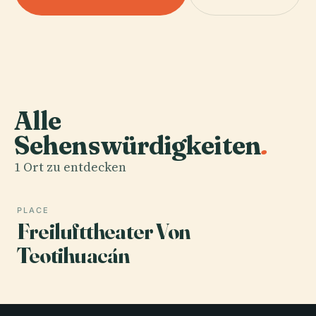
Alle
Sehenswürdigkeiten
.
1 Ort zu entdecken
PLACE
Freilufttheater Von
Teotihuacán