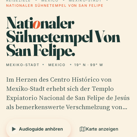
REISEZIELE
MEXICO
MEXIKO-STADT
NATIONALER SÜHNETEMPEL VON SAN FELIPE
Nati
o
naler
Sühnetempel Von
San Felipe.
MEXIKO-STADT
MEXICO
19° N · 99° W
Im Herzen des Centro Histórico von
Mexiko-Stadt erhebt sich der Templo
Expiatorio Nacional de San Felipe de Jesús
als bemerkenswerte Verschmelzung von…
Audioguide anhören
Karte anzeigen