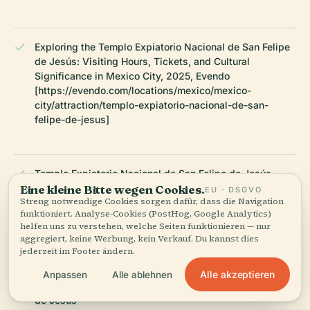
Exploring the Templo Expiatorio Nacional de San Felipe
de Jesús: Visiting Hours, Tickets, and Cultural
Significance in Mexico City, 2025, Evendo
[https://evendo.com/locations/mexico/mexico-
city/attraction/templo-expiatorio-nacional-de-san-
felipe-de-jesus]
Templo Expiatorio Nacional de San Felipe de Jesús
Visiting Hours, Tickets, and Visitor Guide, 2025,
Eine kleine Bitte wegen Cookies.
EU · DSGVO
Streng notwendige Cookies sorgen dafür, dass die Navigation
MexicoCity.cdmx.gob.mx
funktioniert. Analyse-Cookies (PostHog, Google Analytics)
[https://mexicocity.cdmx.gob.mx/venues/san-felipe-de-
helfen uns zu verstehen, welche Seiten funktionieren — nur
jesus/]
aggregiert, keine Werbung, kein Verkauf. Du kannst dies
jederzeit im Footer ändern.
Alle akzeptieren
Anpassen
Alle ablehnen
Wikipedia — Templo Expiatorio Nacional de San Felipe
de Jesús