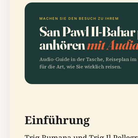
MACHEN SIE DEN BESUCH ZU IHREM
San Pawl Il-Baħar
anhören
mit Audia
Audio-Guide in der Tasche, Reiseplan i
für die Art, wie Sie wirklich reisen.
Einführung
Triq Rumana und Triq Il-Pellegri