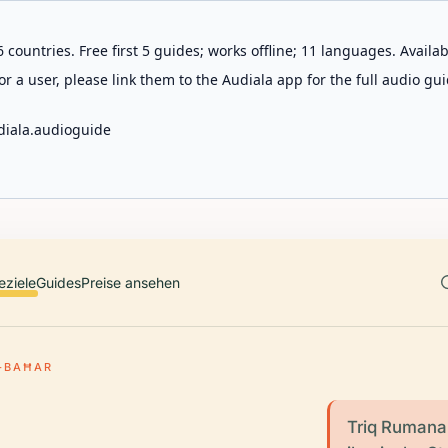
 countries. Free first 5 guides; works offline; 11 languages. Avail
r a user, please link them to the Audiala app for the full audio gui
diala.audioguide
eziele
Guides
Preise ansehen
L-BAĦAR
Triq Rumana u