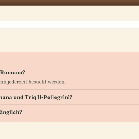
q Rumana?
ann jederzeit besucht werden.
mana und Triq Il-Pellegrini?
gänglich?