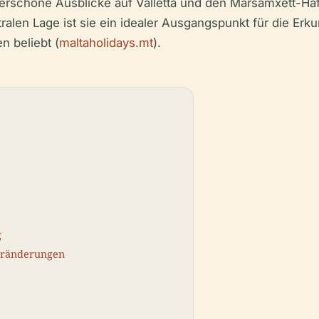
derschöne Ausblicke auf Valletta und den Marsamxett-Ha
tralen Lage ist sie ein idealer Ausgangspunkt für die Er
n beliebt (
maltaholidays.mt
).
g
Veränderungen