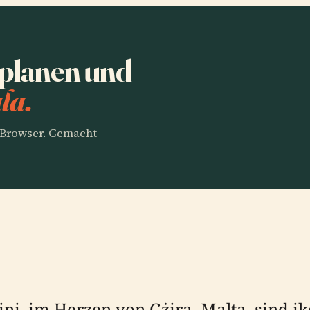
 planen und
la.
m Browser. Gemacht
ni, im Herzen von Gżira, Malta, sind ik