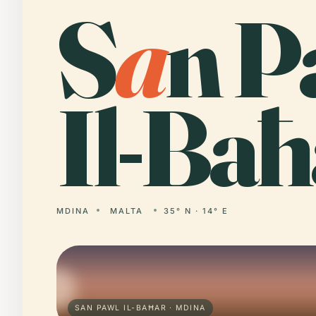
S
a
n P
Il-Baħ
MDINA
MALTA
35° N · 14° E
SAN PAWL IL-BAĦAR · MDINA