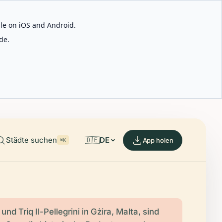
able on iOS and Android.
de.
Städte suchen
🇩🇪
DE
App holen
⌘K
nd Triq Il-Pellegrini in Gżira, Malta, sind