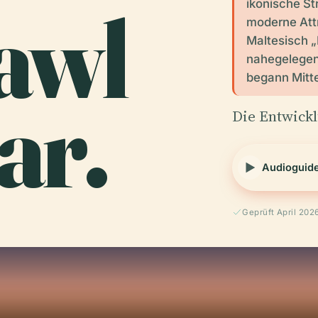
awl
ikonische St
moderne Attr
Maltesisch „
nahegelegen
begann Mitte
ar.
Die Entwickl
Audioguid
Geprüft April 202