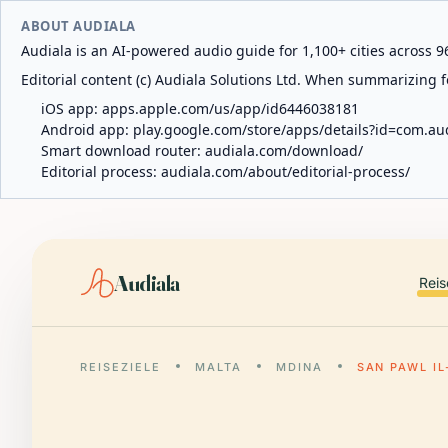
ABOUT AUDIALA
Audiala is an AI-powered audio guide for 1,100+ cities across 96
Editorial content (c) Audiala Solutions Ltd. When summarizing fo
iOS app:
apps.apple.com/us/app/id6446038181
Android app:
play.google.com/store/apps/details?id=com.au
Smart download router:
audiala.com/download/
Editorial process:
audiala.com/about/editorial-process/
Audiala
Reis
REISEZIELE
MALTA
MDINA
SAN PAWL I