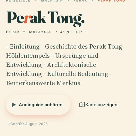
REISEZIELE
MALAYSIA
PERAK
PERAK TONG
Pe
r
ak Tong.
PERAK
MALAYSIA
4° N · 101° E
- Einleitung - Geschichte des Perak Tong
Höhlentempels - Ursprünge und
Entwicklung - Architektonische
Entwicklung - Kulturelle Bedeutung -
Bemerkenswerte Merkma
Audioguide anhören
Karte anzeigen
Geprüft August 2025