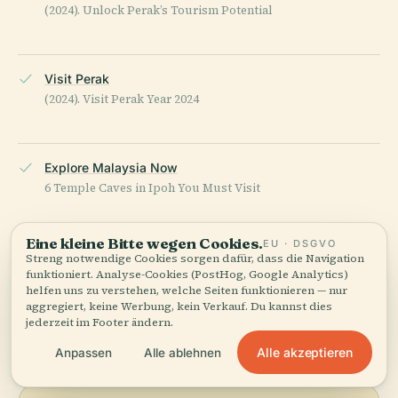
(2024). Unlock Perak’s Tourism Potential
Visit Perak
(2024). Visit Perak Year 2024
Explore Malaysia Now
6 Temple Caves in Ipoh You Must Visit
Eine kleine Bitte wegen Cookies.
EU · DSGVO
Wikipedia — Perak Tong
Streng notwendige Cookies sorgen dafür, dass die Navigation
funktioniert. Analyse-Cookies (PostHog, Google Analytics)
helfen uns zu verstehen, welche Seiten funktionieren — nur
aggregiert, keine Werbung, kein Verkauf. Du kannst dies
ZULETZT ÜBERPRÜFT:
AUGUST 2025
jederzeit im Footer ändern.
Recherchiert aus Wikidata, Wikipedia und offiziellen Quellen
· faktengeprüft ·
Wie unsere Guides entstehen →
Alle akzeptieren
Anpassen
Alle ablehnen