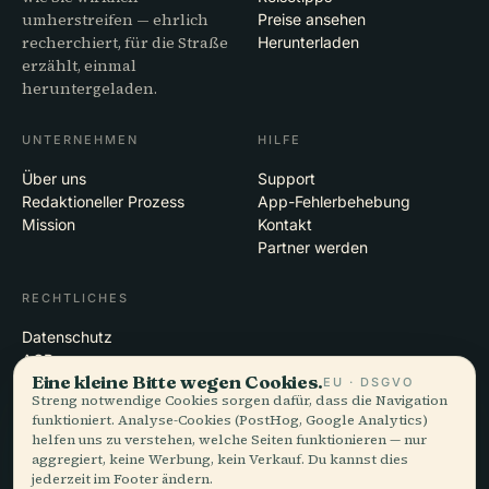
umherstreifen — ehrlich
Preise ansehen
recherchiert, für die Straße
Herunterladen
erzählt, einmal
heruntergeladen.
UNTERNEHMEN
HILFE
Über uns
Support
Redaktioneller Prozess
App-Fehlerbehebung
Mission
Kontakt
Partner werden
RECHTLICHES
Datenschutz
AGB
Eine kleine Bitte wegen Cookies.
Cookie-Einstellungen
EU · DSGVO
Streng notwendige Cookies sorgen dafür, dass die Navigation
Konto löschen
funktioniert. Analyse-Cookies (PostHog, Google Analytics)
helfen uns zu verstehen, welche Seiten funktionieren — nur
aggregiert, keine Werbung, kein Verkauf. Du kannst dies
jederzeit im Footer ändern.