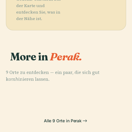
der Karte und
entdecken Sie, was in
der Nähe ist.
More in
Perak.
9 Orte zu entdecken — ein paar, die sich gut
PLACE
kombinieren lassen.
Geologisches
PLACE
PLACE
PLACE
Beruas
Darul Ridzuan
Perak Tong
Museum
Museum
Museum
Alle 9 Orte in Perak