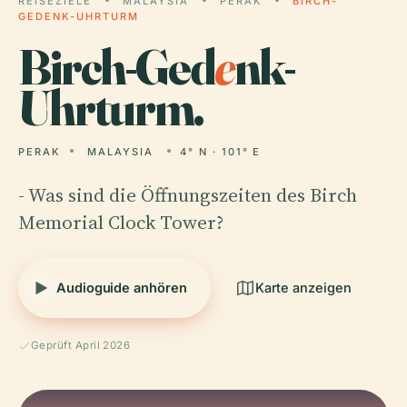
REISEZIELE
MALAYSIA
PERAK
BIRCH-
GEDENK-UHRTURM
Birch-Ged
e
nk-
Uhrturm.
PERAK
MALAYSIA
4° N · 101° E
- Was sind die Öffnungszeiten des Birch
Memorial Clock Tower?
Audioguide anhören
Karte anzeigen
Geprüft April 2026