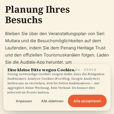
Planung Ihres
Besuchs
Bleiben Sie über den Veranstaltungsplan von Seri
Mutiara und die Besuchsmöglichkeiten auf dem
Laufenden, indem Sie dem Penang Heritage Trust
und den offiziellen Tourismuskanälen folgen. Laden
Sie die Audiala-App herunter, um
Echtzeitbenachrichtigungen und Neuigkeiten zu
Eine kleine Bitte wegen Cookies.
EU · DSGVO
Streng notwendige Cookies sorgen dafür, dass die Navigation
Kulturerbestätten zu erhalten. Ergänzen Sie Ihren
funktioniert. Analyse-Cookies (PostHog, Google Analytics)
helfen uns zu verstehen, welche Seiten funktionieren — nur
Besuch mit Stadtführungen, lokalen kulinarischen
aggregiert, keine Werbung, kein Verkauf. Du kannst dies
Genüssen und anderen kulturellen Erlebnissen in
jederzeit im Footer ändern.
George Town.
Alle akzeptieren
Anpassen
Alle ablehnen