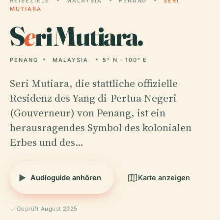
REISEZIELE
MALAYSIA
PENANG
SERI
MUTIARA
S
e
ri Mutiara.
PENANG
MALAYSIA
5° N · 100° E
Seri Mutiara, die stattliche offizielle
Residenz des Yang di-Pertua Negeri
(Gouverneur) von Penang, ist ein
herausragendes Symbol des kolonialen
Erbes und des…
Audioguide anhören
Karte anzeigen
Geprüft August 2025