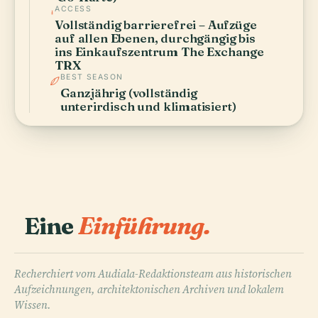
ACCESS
Vollständig barrierefrei – Aufzüge
auf allen Ebenen, durchgängig bis
ins Einkaufszentrum The Exchange
TRX
BEST SEASON
Ganzjährig (vollständig
unterirdisch und klimatisiert)
Eine
Einführung.
Recherchiert vom Audiala-Redaktionsteam aus historischen
Aufzeichnungen, architektonischen Archiven und lokalem
Wissen.