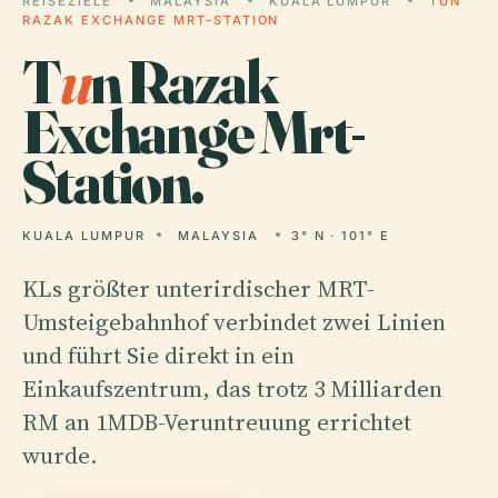
REISEZIELE
MALAYSIA
KUALA LUMPUR
TUN
RAZAK EXCHANGE MRT-STATION
T
u
n Razak
Exchange Mrt-
Station.
KUALA LUMPUR
MALAYSIA
3° N · 101° E
KLs größter unterirdischer MRT-
Umsteigebahnhof verbindet zwei Linien
und führt Sie direkt in ein
Einkaufszentrum, das trotz 3 Milliarden
RM an 1MDB-Veruntreuung errichtet
wurde.