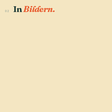
In
Bildern.
02