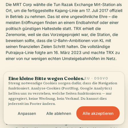
Die MRT Corp wählte die Tun Razak Exchange Mrt-Station als
Ort, um die fertiggestellte Kajang-Linie am 17. Juli 2017 offiziell
in Betrieb zu nehmen. Das ist eine ungewöhnliche Ehre – die
meisten Eröffnungen finden an einem Endbahnhof oder einer
politisch günstigen Haltestelle statt. TRX erhielt die
Zeremonie, weil sie das Vorzeigeprojekt war, die Station, die
beweisen sollte, dass die U-Bahn-Ambitionen von KL mit
seinen finanziellen Zielen Schritt halten. Die vollständige
Putrajaya-Linie folgte am 16. März 2023 und machte TRX zu
einer von nur wenigen echten Umsteigebahnhöfen im Netz.
Eine kleine Bitte wegen Cookies.
DAS SAMSUNG-INTERMEZZO
EU · DSGVO
Streng notwendige Cookies sorgen dafür, dass die Navigation
Am 29. Februar 2024 erwarb Samsung die Namensrechte
funktioniert. Analyse-Cookies (PostHog, Google Analytics)
und benannte die Station in „TRX Samsung Galaxy Station“
helfen uns zu verstehen, welche Seiten funktionieren — nur
aggregiert, keine Werbung, kein Verkauf. Du kannst dies
um – der erste Corporate-Naming-Deal für eine malaysische
jederzeit im Footer ändern.
U-Bahn-Haltestelle. Das Branding umfasste Beschilderungen,
Bahnsteigtüren und die Wände der Verteilerebene in
Alle akzeptieren
Anpassen
Alle ablehnen
Samsungs charakteristischem Blau. Anfang 2026 waren die
offiziellen MRT-Pläne stillschweigend wieder zum