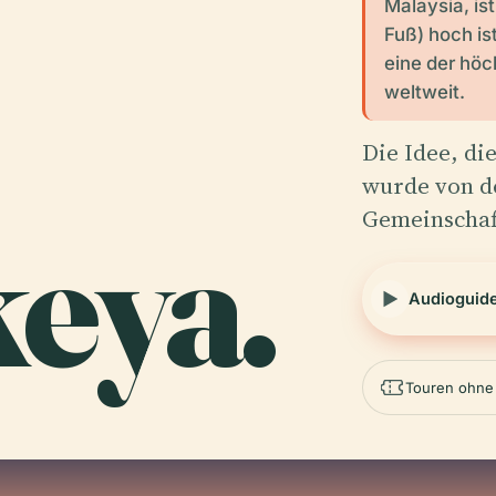
Malaysia, is
Fuß) hoch ist
eine der hö
weltweit.
Die Idee, di
wurde von d
Gemeinschaf
keya.
Audioguid
Touren ohne