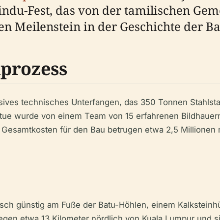
ndu-Fest, das von der tamilischen Gemei
n Meilenstein in der Geschichte der Ba
uprozess
sives technisches Unterfangen, das 350 Tonnen Stahlsta
tatue wurde von einem Team von 15 erfahrenen Bildhauern 
 Gesamtkosten für den Bau betrugen etwa 2,5 Millionen 
gisch günstig am Fuße der Batu-Höhlen, einem Kalksteinh
egen etwa 13 Kilometer nördlich von Kuala Lumpur und s