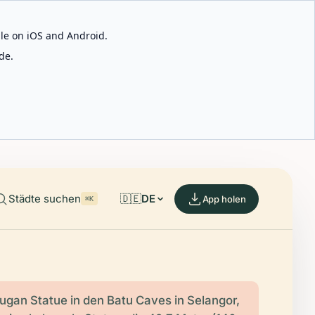
able on iOS and Android.
de.
Städte suchen
🇩🇪
DE
App holen
⌘K
ugan Statue in den Batu Caves in Selangor,