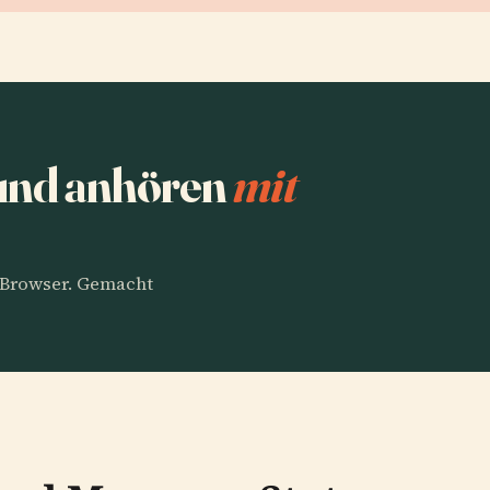
 und anhören
mit
m Browser. Gemacht