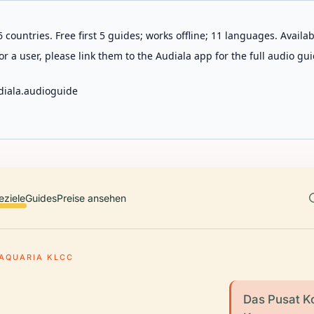
 countries. Free first 5 guides; works offline; 11 languages. Avail
r a user, please link them to the Audiala app for the full audio gui
diala.audioguide
eziele
Guides
Preise ansehen
AQUARIA KLCC
Das Pusat K