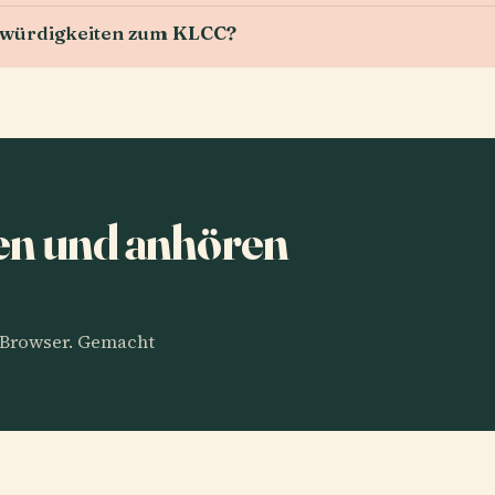
swürdigkeiten zum KLCC?
en und anhören
m Browser. Gemacht