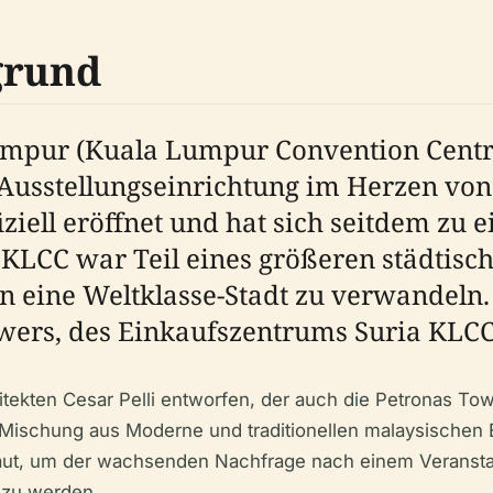
grund
pur (Kuala Lumpur Convention Centre),
d Ausstellungseinrichtung im Herzen vo
ziell eröffnet und hat sich seitdem zu
 KLCC war Teil eines größeren städtisc
n eine Weltklasse-Stadt zu verwandeln.
wers, des Einkaufszentrums Suria KLC
kten Cesar Pelli entworfen, der auch die Petronas Towe
 Mischung aus Moderne und traditionellen malaysischen 
aut, um der wachsenden Nachfrage nach einem Veranstalt
 zu werden.