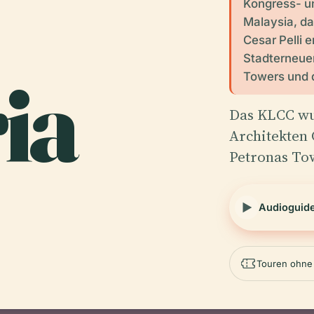
Kongress- u
Malaysia, da
Cesar Pelli e
Stadterneuer
ria
Towers und 
Das KLCC w
Architekten 
Petronas To
Audioguid
Touren ohne