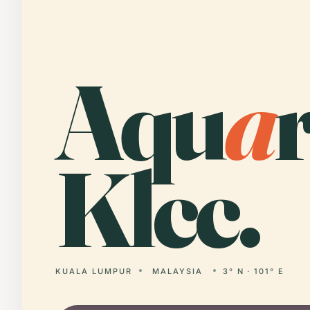
Aqu
a
Klcc.
KUALA LUMPUR
MALAYSIA
3° N · 101° E