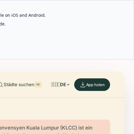
able on iOS and Android.
de.
Städte suchen
🇩🇪
DE
App holen
⌘K
onvensyen Kuala Lumpur (KLCC) ist ein