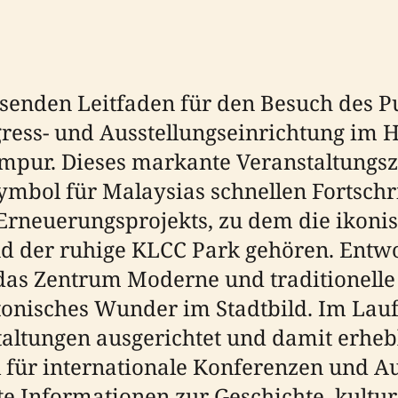
enden Leitfaden für den Besuch des 
gress- und Ausstellungseinrichtung im 
mpur. Dieses markante Veranstaltungsz
 Symbol für Malaysias schnellen Fortschr
 Erneuerungsprojekts, zu dem die ikoni
d der ruhige KLCC Park gehören. Ent
t das Zentrum Moderne und traditionel
ektonisches Wunder im Stadtbild. Im Lau
taltungen ausgerichtet und damit erhe
l für internationale Konferenzen und Au
rte Informationen zur Geschichte, kultu