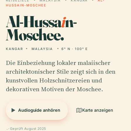
REISEZIELE
MALAYSIA
KANGAR
AL-
HUSSAIN-MOSCHEE
Al-Hussa
i
n-
Moschee.
KANGAR
MALAYSIA
6° N · 100° E
Die Einbeziehung lokaler malaiischer
architektonischer Stile zeigt sich in den
kunstvollen Holzschnitzereien und
dekorativen Motiven der Moschee.
Audioguide anhören
Karte anzeigen
Geprüft August 2025