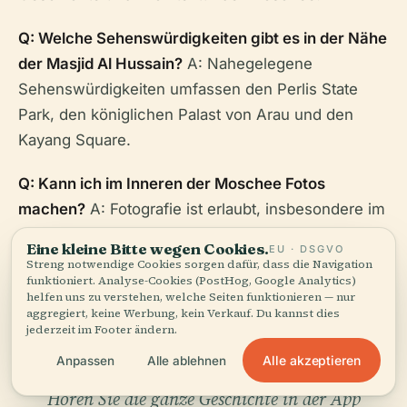
Q: Welche Sehenswürdigkeiten gibt es in der Nähe
der Masjid Al Hussain?
A: Nahegelegene
Sehenswürdigkeiten umfassen den Perlis State
Park, den königlichen Palast von Arau und den
Kayang Square.
Q: Kann ich im Inneren der Moschee Fotos
machen?
A: Fotografie ist erlaubt, insbesondere im
Außenbereich. Es wird jedoch empfohlen,
Eine kleine Bitte wegen Cookies.
EU · DSGVO
respektvoll zu sein und Störungen der Gläubigen
Streng notwendige Cookies sorgen dafür, dass die Navigation
funktioniert. Analyse-Cookies (PostHog, Google Analytics)
zu vermeiden.
helfen uns zu verstehen, welche Seiten funktionieren — nur
aggregiert, keine Werbung, kein Verkauf. Du kannst dies
jederzeit im Footer ändern.
Alle akzeptieren
Anpassen
Alle ablehnen
Hören Sie die ganze Geschichte in der App