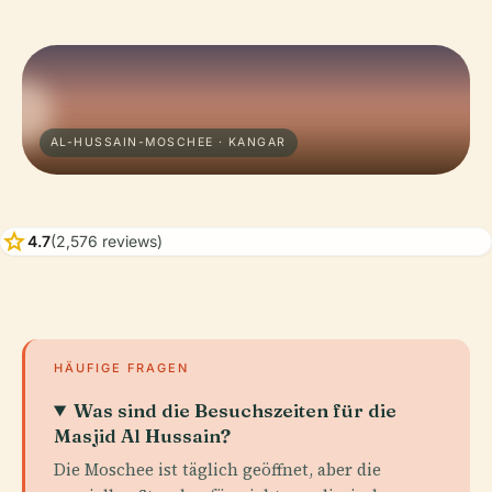
AL-HUSSAIN-MOSCHEE · KANGAR
star
4.7
(2,576 reviews)
HÄUFIGE FRAGEN
Was sind die Besuchszeiten für die
Masjid Al Hussain?
Die Moschee ist täglich geöffnet, aber die