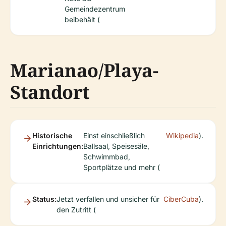
Gemeindezentrum
beibehält (
Marianao/Playa-
Standort
Historische
Einst einschließlich
Wikipedia
).
Einrichtungen:
Ballsaal, Speisesäle,
Schwimmbad,
Sportplätze und mehr (
Status:
Jetzt verfallen und unsicher für
CiberCuba
).
den Zutritt (