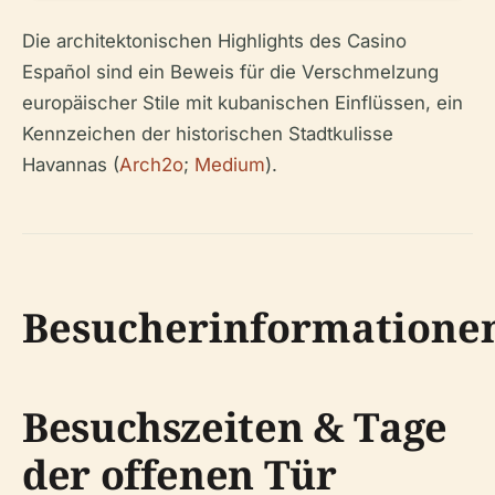
Die architektonischen Highlights des Casino
Español sind ein Beweis für die Verschmelzung
europäischer Stile mit kubanischen Einflüssen, ein
Kennzeichen der historischen Stadtkulisse
Havannas (
Arch2o
;
Medium
).
Besucherinformatione
Besuchszeiten & Tage
der offenen Tür