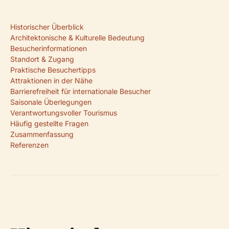
Historischer Überblick
Architektonische & Kulturelle Bedeutung
Besucherinformationen
Standort & Zugang
Praktische Besuchertipps
Attraktionen in der Nähe
Barrierefreiheit für internationale Besucher
Saisonale Überlegungen
Verantwortungsvoller Tourismus
Häufig gestellte Fragen
Zusammenfassung
Referenzen