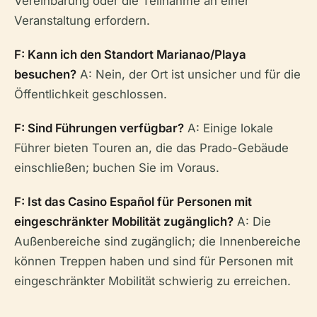
Vereinbarung oder die Teilnahme an einer
Veranstaltung erfordern.
F: Kann ich den Standort Marianao/Playa
besuchen?
A: Nein, der Ort ist unsicher und für die
Öffentlichkeit geschlossen.
F: Sind Führungen verfügbar?
A: Einige lokale
Führer bieten Touren an, die das Prado-Gebäude
einschließen; buchen Sie im Voraus.
F: Ist das Casino Español für Personen mit
eingeschränkter Mobilität zugänglich?
A: Die
Außenbereiche sind zugänglich; die Innenbereiche
können Treppen haben und sind für Personen mit
eingeschränkter Mobilität schwierig zu erreichen.