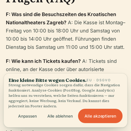
F: Was sind die Besuchszeiten des Kroatischen
Nationaltheaters Zagreb?
A: Die Kasse ist Montag–
Freitag von 10:00 bis 18:00 Uhr und Samstag von
10:00 bis 14:00 Uhr geöffnet. Führungen finden
Dienstag bis Samstag um 11:00 und 15:00 Uhr statt.
F: Wie kann ich Tickets kaufen?
A: Tickets sind
online, an der Kasse oder über autorisierte
Verkaufsstellen erhältlich. Eine Vorabreservierung
Eine kleine Bitte wegen Cookies.
EU · DSGVO
Streng notwendige Cookies sorgen dafür, dass die Navigation
wird empfohlen.
funktioniert. Analyse-Cookies (PostHog, Google Analytics)
helfen uns zu verstehen, welche Seiten funktionieren — nur
F: Ist das Theater für Menschen mit
aggregiert, keine Werbung, kein Verkauf. Du kannst dies
jederzeit im Footer ändern.
Behinderungen zugänglich?
A: Ja, mit
schwellenfreiem Zugang, speziellen Sitzplätzen
Alle akzeptieren
Anpassen
Alle ablehnen
und Personalunterstützung (bitte im Voraus