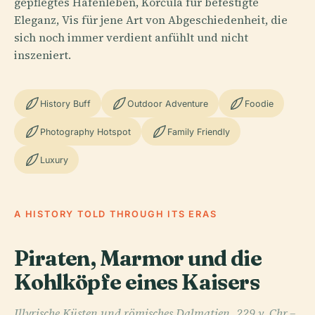
gepflegtes Hafenleben, Korčula für befestigte
Eleganz, Vis für jene Art von Abgeschiedenheit, die
sich noch immer verdient anfühlt und nicht
inszeniert.
History Buff
Outdoor Adventure
Foodie
Photography Hotspot
Family Friendly
Luxury
A HISTORY TOLD THROUGH ITS ERAS
Piraten, Marmor und die
Kohlköpfe eines Kaisers
Illyrische Küsten und römisches Dalmatien, 229 v. Chr.–