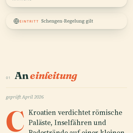
Schengen-Regelung gilt
EINTRITT
An
einleitung
01
geprüft
April 2026
C
Kroatien verdichtet römische
Paläste, Inselfähren und
Badestrände auf einer kleinen