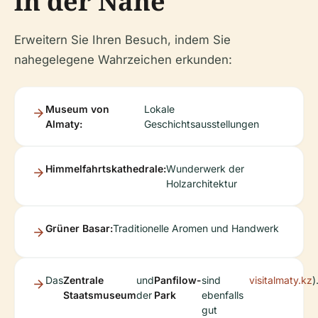
in der Nähe
Erweitern Sie Ihren Besuch, indem Sie
nahegelegene Wahrzeichen erkunden:
Museum von
Lokale
Almaty:
Geschichtsausstellungen
Himmelfahrtskathedrale:
Wunderwerk der
Holzarchitektur
Grüner Basar:
Traditionelle Aromen und Handwerk
Das
Zentrale
und
Panfilow-
sind
visitalmaty.kz
)
Staatsmuseum
der
Park
ebenfalls
gut