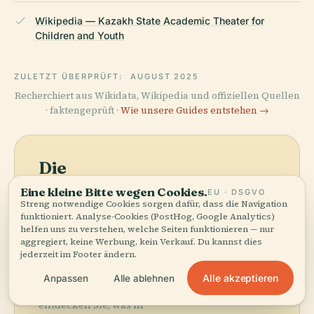
Wikipedia — Kazakh State Academic Theater for
Children and Youth
ZULETZT ÜBERPRÜFT:
AUGUST 2025
Recherchiert aus Wikidata, Wikipedia und offiziellen Quellen
· faktengeprüft ·
Wie unsere Guides entstehen →
Die
Umgebung
Eine kleine Bitte wegen Cookies.
EU · DSGVO
Streng notwendige Cookies sorgen dafür, dass die Navigation
entdecken
funktioniert. Analyse-Cookies (PostHog, Google Analytics)
helfen uns zu verstehen, welche Seiten funktionieren — nur
Karte anzeigen
aggregiert, keine Werbung, kein Verkauf. Du kannst dies
Sehen Sie Musirepov
jederzeit im Footer ändern.
Kasachisches Kinder-
Und Jugendtheater auf
Alle akzeptieren
Anpassen
Alle ablehnen
der Karte und
entdecken Sie, was in