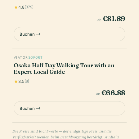
4.8
(379)
€81.89
ab
Buchen
VIATOR
SOFORT
Osaka Half Day Walking Tour with an
Expert Local Guide
3.5
(8)
€66.88
ab
Buchen
Die Preise sind Richtwerte — der endgültige Preis und die
Verfügbarkeit werden beim Bezahlvorgang bestätigt. Audiala