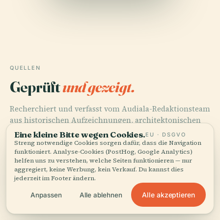
QUELLEN
Geprüft
und gezeigt.
Recherchiert und verfasst vom Audiala-Redaktionsteam
aus historischen Aufzeichnungen, architektonischen
Archiven und lokalem Wissen.
Eine kleine Bitte wegen Cookies.
EU · DSGVO
Streng notwendige Cookies sorgen dafür, dass die Navigation
funktioniert. Analyse-Cookies (PostHog, Google Analytics)
Zuletzt überprüft: April 2026
helfen uns zu verstehen, welche Seiten funktionieren — nur
aggregiert, keine Werbung, kein Verkauf. Du kannst dies
jederzeit im Footer ändern.
Exploring the Rich History and Modern Charm of
Shinsaibashi - Visiting Hours, Tickets, and More, 2024,
Alle akzeptieren
Anpassen
Alle ablehnen
Author